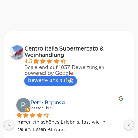
Centro Italia Supermercato &
Weinhandlung
4.5
Basierend auf 1837 Bewertungen
powered by
G
o
o
g
l
e
bewerte uns auf
Matze
letztes Jahr