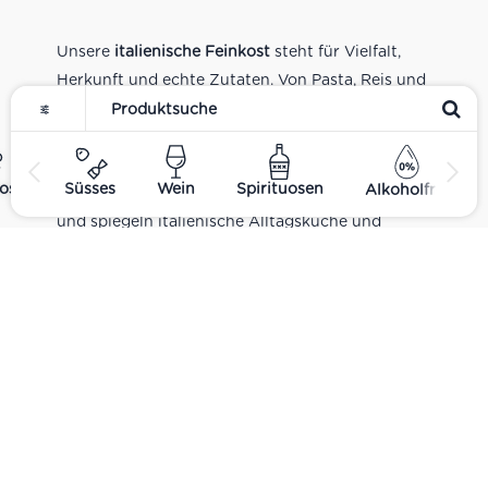
Unsere
italienische Feinkost
steht für Vielfalt,
Herkunft und echte Zutaten. Von Pasta, Reis und
Tomatensaucen über Olivenöl, Antipasti und
Pesto bis zu Balsamico und Spezialitäten aus
verschiedenen Regionen Italiens. Alle Produkte
ost
Süsses
Wein
Spirituosen
Alkoholfrei
sind Teil unseres realen Supermarkt-Sortiments
und spiegeln italienische Alltagsküche und
Tradition wider. Italienische Feinkost online
kaufen.
Catering