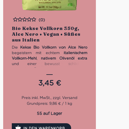
(0)
Bewertet
Bio Kekse Vollkorn 350g,
Alce Nero • Vegan • Süßes
aus Italien
Die
Kekse Bio Vollkorn von Alce Nero
begeistern mit echtem
italienischem
Vollkorn-Mehl
,
nativem Olivenöl extra
und einer bewusst
schlichten,
natürlichen Rezeptur
— ganz ohne Eier,
Butter oder künstliche Zusatzstoffe.
Knusprig, voll im Geschmack und
3,45
€
Ballatstoffquelle sind sie der perfekte
Begleiter zum Kaffee, Tee oder als
hochwertiger Snack zwischendurch.
Grundpreis: 9,86 € / 1 kg
Eigenschaften auf
55 auf Lager
einen Blick
Bio-Zutaten & kontrollierter Anbau
IN DEN WARENKORB