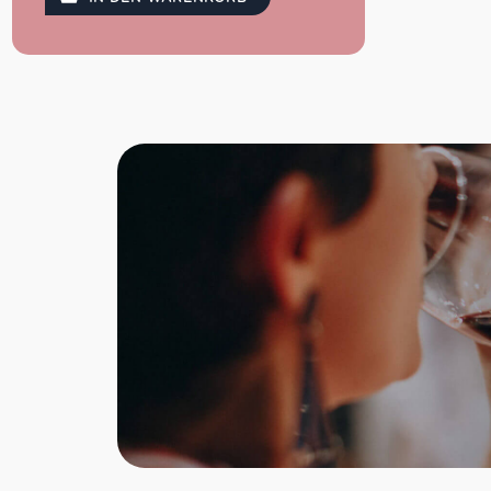
Mit nativem Olivenöl extra statt
Butter – vegan & pflanzlich
Frei von Eiern, künstlichen Aromen
oder tierischen Fetten
Ballaststoffquelle, Mineralien &
Spurenelementen (u.a. Zink, Phosphor,
Kupfer)
250g Packung – ideal für Frühstück
oder Snack
Bio-Zertifiziert, mit kurzen und
natürlichen Zutatenlisten