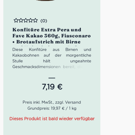
(0)
Bewertet
Konfitüre Extra Pera und
Fave Kakao 360g, Fiasconaro
• Brotaufstrich mit Birne
und Kakaobohnen • Süßes
Diese Konfitüre aus Birnen und
aus Italien
Kakaobohnen auf der morgentliche
Stulle hält ungeahnte
Geschmacksdimensionen bereit, die Du
unbedingt probieren solltest! Die drei
Brüder Fausto, Martino und Nicola
Fiasconaro haben ihre Leidenschaft für
7,19
€
die Dolci di Sicilia in ihrer Heimatstadt
Castelbuono auf die Spitze getrieben.
Besonders die sizilianischen Panettoni
sowie diese Konfitüre Extra Pera & Fave
Grundpreis: 19,97 € / 1 kg
Kakao sind immer eine
Geschmacksprobe wert!
Dieses Produkt ist bald wieder verfügbar