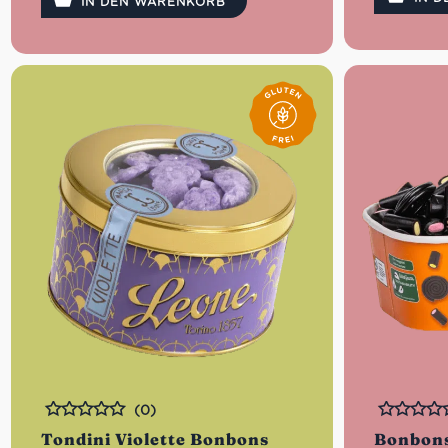
verflochten sind .
verflochten 
IN DEN WARENKORB
(0)
Bewertet
Bewertet
Tondini Violette Bonbons
Bonbons