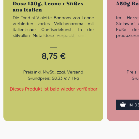
Dose 150g, Leone • Süßes
450g Bo
aus Italien
Die Tondini Violette Bonbons von Leone
Im Herze
verbinden zartes Veilchenaroma mit
Steinwurf
italienischer Confiseriekunst. In der
Fuße der
stilvollen Metalldose verpackt, sind sie
produzie
ein eleganter Genuss für unterwegs
einzigarti
oder als charmantes Geschenk –
deren Esse
hergestellt von Leone, der
in Italy z
8,75
€
Traditionsmarke aus Turin seit 1857.
Geschmacks
Produktio
einer Um
Auswahl de
Grundpreis: 58,33 € / 1 kg
Gru
GVO stamme
Herkunft 
Dieses Produkt ist bald wieder verfügbar
Aufmerksa
Partner u
IN 
verflochten 