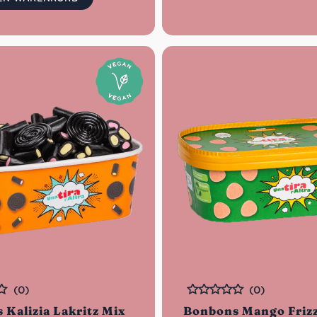
sind .
verflochten sind.
(0)
(0)
Bewertet
 Kalizia Lakritz Mix
Bonbons Mango Frizz