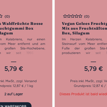
(0)
(0)
Bewertet
 Waldfrüchte Rosse
Vegan Gelees Fruch
ruchtgummi Box
Mix aus Fruchtsäfte
ilagum
Box, Silagum
n Kalabriens, nur einen
Im Herzen Kalabriens, 
 vom Meer entfernt und am
Steinwurf vom Meer entfe
 großen Sila-Hochebene,
Fuße der großen Sila-H
ren wir seit 1993 eine
produzieren wir seit 
ge und kostbare Süßigkeit,
einzigartige und kostbare
nz von der Qualität des Made
deren Essenz von der Qualit
eugt. Eine Konzentration des
in Italy zeugt. Eine Konzen
5,79
€
5,79
€
, das Ergebnis eines langen
Geschmacks, das Ergebnis e
nsprozesses, in dem wie in
Produktionsprozesses, in 
armung die sorgfältige
einer Umarmung die so
r Rohstoffe – die nicht aus
Auswahl der Rohstoffe – di
ndpreis: 12,87 € / 1 kg
Grundpreis: 12,87 € / 
n und streng kontrollierter
GVO stammen und streng kon
sind – und die sorgfältige
Herkunft sind – und die s
2 auf Lager
Dieses Produkt ist bald wied
mkeit bei der Auswahl der
Aufmerksamkeit bei der A
nd Lieferanten miteinander
Partner und Lieferanten m
DEN WARENKORB