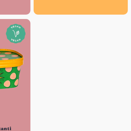
verflochten sind .
anti