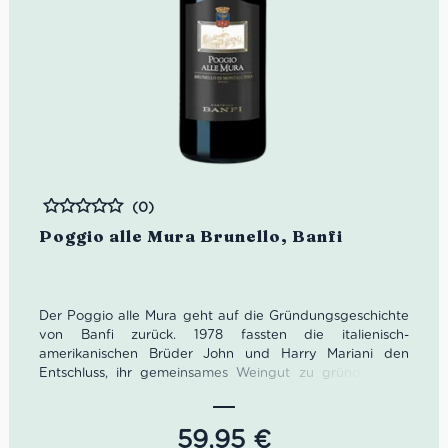
(0)
Bewertet
Poggio alle Mura Brunello, Banfi
Der Poggio alle Mura geht auf die Gründungsgeschichte
von Banfi zurück. 1978 fassten die italienisch-
amerikanischen Brüder John und Harry Mariani den
Entschluss, ihr gemeinsames Weingut zu gründen. Die
beiden Brüder hatten von Beginn an die Vorstellung
eines hochmodernen Weinguts. Der renommierte
Önologe Enzio Rivella half den Brüdern das optimale
59,95
€