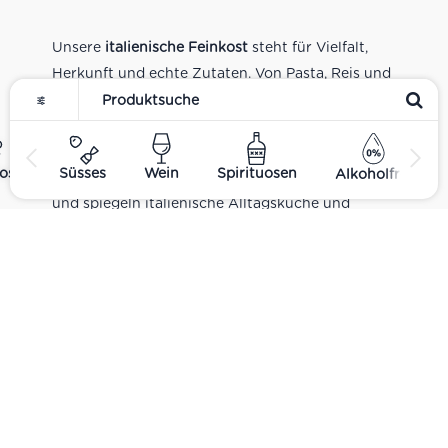
Unsere
italienische Feinkost
steht für Vielfalt,
Herkunft und echte Zutaten. Von Pasta, Reis und
Tomatensaucen über Olivenöl, Antipasti und
Pesto bis zu Balsamico und Spezialitäten aus
verschiedenen Regionen Italiens. Alle Produkte
ost
Süsses
Wein
Spirituosen
Alkoholfrei
sind Teil unseres realen Supermarkt-Sortiments
und spiegeln italienische Alltagsküche und
Tradition wider. Italienische Feinkost online
kaufen.
Catering