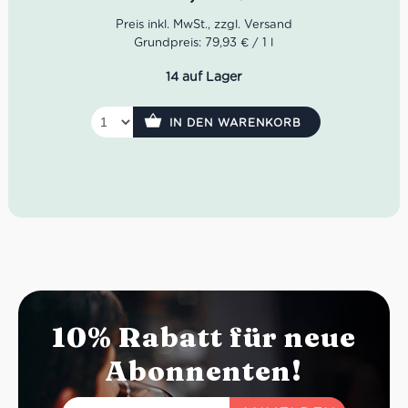
Stück Land zu finden. Der Boden war nährstoffreich und
das Mikroklima günstig. Seit der Einweihung 1984 ist
Banfi fest mit der Region verbunden.
Grundpreis: 79,93 € / 1 l
Der Poggio alle Mura von Banfi leuchtet in einem
14 auf Lager
intensiven Rubinrot mit violetten Nuancen. Das Bouquet
fasziniert mit komplexen Aromen wie Pflaume,
Zigarrenkiste, Vanille als auch Schokolade. Am Gaumen
IN DEN WARENKORB
entfaltet er sich kräftig und voluminös.
Farbe: Rubinrot mit violetten Nuancen
Geruch: Pflaume, Schokolade, Zigarrenkiste
Geschmack: kräftig, voluminös, körperreich
10% Rabatt für neue
Abonnenten!