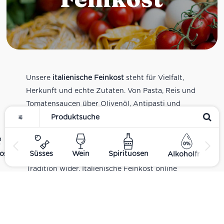
Unsere
italienische Feinkost
steht für Vielfalt,
Herkunft und echte Zutaten. Von Pasta, Reis und
Tomatensaucen über Olivenöl, Antipasti und
Pesto bis zu Balsamico und Spezialitäten aus
verschiedenen Regionen Italiens. Alle Produkte
sind Teil unseres realen Supermarkt-Sortiments
ost
Süsses
Wein
Spirituosen
Alkoholfrei
und spiegeln italienische Alltagsküche und
Tradition wider. Italienische Feinkost online
kaufen.