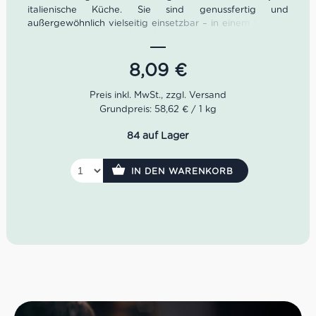
italienische Küche. Sie sind genussfertig und
außergewöhnlich vielseitig einsetzbar – in einem frischen
Salat, zu Nudelgerichten oder als Belag von Kanapee
kannst Du sie unter anderem genießen. Durch seinen
hohen Gehalt an Omega 3, ist das Makrelenfilet nicht nur
8,09
€
geschmackvoll und nahrhaft sondern auch ganz
besonders hochwertig.
Grundpreis: 58,62 € / 1 kg
Nettogewicht: 195 g
Abtropfgewicht: 138 g
84 auf Lager
IN DEN WARENKORB