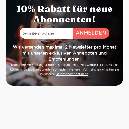
10% Rabatt für neue
Abonnenten!
Wir versenden maximal 2 Newsletter pro Monat
mit unseren exklusiven Angeboten und
Empfehlungen!
Durch Ihre Anmeldung stimmen Sie dem Erhalt von Werbe-E-Mails zu. Sie
können sich jederzeit wieder abmelden. Weitere Informationen erhalten Sie
in unseren
Datenschutzrichtlinien
.