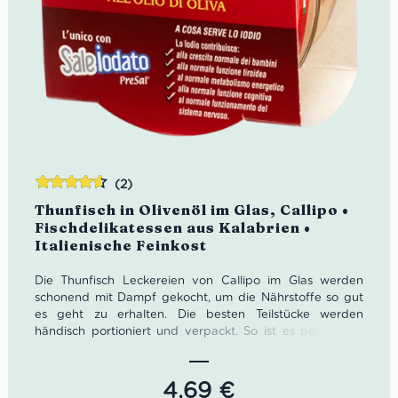
(2)
Bewertet
Thunfisch in Olivenöl im Glas, Callipo •
mit
4.50
Fischdelikatessen aus Kalabrien •
von 5
Italienische Feinkost
Die Thunfisch Leckereien von Callipo im Glas werden
schonend mit Dampf gekocht, um die Nährstoffe so gut
es geht zu erhalten. Die besten Teilstücke werden
händisch portioniert und verpackt. So ist es bei Callipo
seit fünf Generationen Tradition.
Nettogewicht: 160g
4,69
€