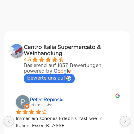
Centro Italia Supermercato &
Weinhandlung
4.5
Basierend auf 1837 Bewertungen
powered by
G
o
o
g
l
e
bewerte uns auf
Matze
letztes Jahr