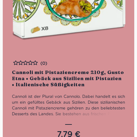
(0)
Bewertet
Cannoli mit Pistaziencreme 210g, Gusto
Etna • Gebäck aus Sizilien mit Pistazien
• Italienische Süßigkeiten
Cannoli ist der Plural von Cannolo. Dabei handelt es sich
um ein gefülltes Gebäck aus Sizilien. Diese sizilianischen
Cannoli mit Pistaziencreme gehören zu den beliebtesten
Desserts des Landes. Sie bestehen aus frischen Pistazien
aus der Region und haben verstreutes Pistaziengranulat
auf der Oberseite, welches das Dessert nicht nur visuell,
sondern auch geschmacklich bereichert.
7,79
€