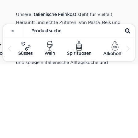
Unsere
italienische Feinkost
steht für Vielfalt,
Herkunft und echte Zutaten. Von Pasta, Reis und
Tomatensaucen über Olivenöl, Antipasti und
Pesto bis zu Balsamico und Spezialitäten aus
verschiedenen Regionen Italiens. Alle Produkte
ost
Süsses
Wein
Spirituosen
Alkoholfrei
sind Teil unseres realen Supermarkt-Sortiments
und spiegeln italienische Alltagsküche und
Tradition wider. Italienische Feinkost online
kaufen.
Catering