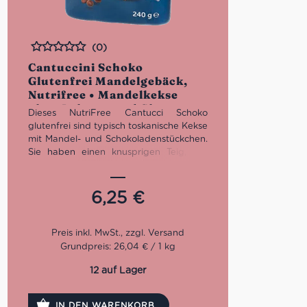
(0)
Bewertet
Cantuccini Schoko
Glutenfrei Mandelgebäck,
Nutrifree • Mandelkekse
ohne Laktose und Gluten •
Dieses NutriFree Cantucci Schoko
Süßes aus Italien
glutenfrei sind typisch toskanische Kekse
mit Mandel- und Schokoladenstückchen.
Sie haben einen knusprigen Teig, der
den einfachen und echten Geschmack
der Tradition freisetzt. Hervorragend als
Basis für exquisite Desserts, begleitet
6,25
€
von Schlagsahne oder Vanillesoße, oder
als Keks nach dem Essen, kombiniert mit
dem klassischen toskanischen Vin Santo.
Weizenfrei, Laktosefrei und glutenfrei
Grundpreis: 26,04 € / 1 kg
zertifiziert.
12 auf Lager
IN DEN WARENKORB