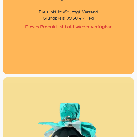
Geschmack: Zart süß, aromatisch und fein duftend
Konsistenz: weich, locker & luftig
Besonderjeiten: Natürliche Mutterhefe, lange
Teigführung, ohne künstliche Aromen
Grundpreis: 99,50 € / 1 kg
Mit Rosinen, kandierten Orangenschalen, Marsala-
Dieses Produkt ist bald wieder verfügbar
Wein und Terre Siciliane Zibibbo Likörwein IGP