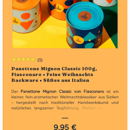
(1)
Bewertet
Panettone Mignon Classic 100g,
mit
5.00
von
Fiasconaro • Feine Weihnachts
5
Backware • Süßes aus Italien
Der
Panettone Mignon Classic von Fiasconaro
ist ein
kleiner, fein-aromatischer Weihnachtsklassiker aus Sizilien
– hergestellt nach traditioneller Handwerkskunst und
natürlicher, langsamer Teigführung. Perfekt als kleines
Geschenk, als süßes Mitbringsel oder für den persönlichen
Genuss zur Kaffee- oder Teezeit.
9,95
€