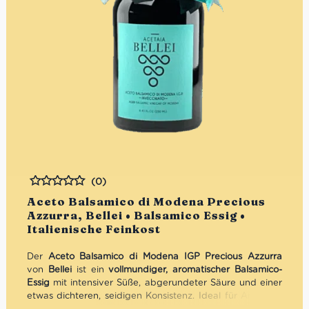
(0)
Bewertet
Aceto Balsamico di Modena Precious
Azzurra, Bellei • Balsamico Essig •
Italienische Feinkost
Der
Aceto Balsamico di Modena IGP Precious Azzurra
von
Bellei
ist ein
vollmundiger, aromatischer Balsamico-
Essig
mit intensiver Süße, abgerundeter Säure und einer
etwas dichteren, seidigen Konsistenz. Ideal für Antipasti,
gereiften Käse, Fleischgerichte oder zum Veredeln