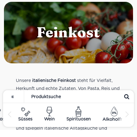
Feinkost
Unsere
italienische Feinkost
steht für Vielfalt,
Herkunft und echte Zutaten. Von Pasta, Reis und
Tomatensaucen über Olivenöl, Antipasti und
Pesto bis zu Balsamico und Spezialitäten aus
verschiedenen Regionen Italiens. Alle Produkte
ost
Süsses
Wein
Spirituosen
Alkoholfrei
sind Teil unseres realen Supermarkt-Sortiments
und spiegeln italienische Alltagsküche und
Tradition wider. Italienische Feinkost online