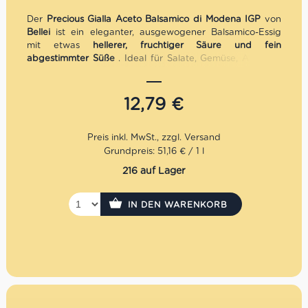
Der
Precious Gialla Aceto Balsamico di Modena IGP
von
Bellei
ist ein eleganter, ausgewogener Balsamico-Essig
mit etwas
hellerer, fruchtiger Säure und fein
abgestimmter Süße
. Ideal für Salate, Gemüse, Antipasti
und leichte mediterrane Gerichte. Ein authentischer
Balsamico, der für
Feinschmecker und Alltagsküche
gleichermaßen
geeignet ist.
12,79
€
Grundpreis: 51,16 € / 1 l
216 auf Lager
IN DEN WARENKORB