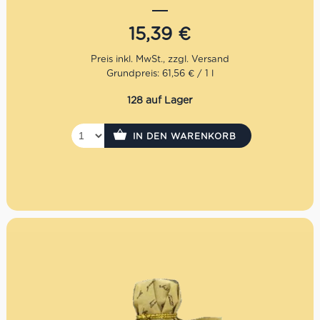
mediterraner Spezialitäten. Für Genießer, die
tiefe,
komplexe Balsamico-Noten
schätzen.
15,39
€
Grundpreis: 61,56 € / 1 l
128 auf Lager
IN DEN WARENKORB