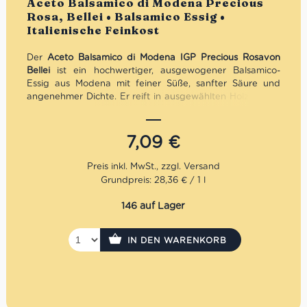
Aceto Balsamico di Modena Precious
Rosa, Bellei • Balsamico Essig •
Italienische Feinkost
Der
Aceto Balsamico di Modena IGP Precious Rosa
von
Bellei
ist ein hochwertiger, ausgewogener Balsamico-
Essig aus Modena mit feiner Süße, sanfter Säure und
angenehmer Dichte. Er reift in ausgewählten Holzfässern
und eignet sich perfekt für Salate, Käse, Gemüse,
Fleischgerichte oder zum Verfeinern mediterraner
Rezepte. Ein eleganter Balsamico für Genießer, die Wert
7,09
€
auf Authentizität und Qualität legen.
Grundpreis: 28,36 € / 1 l
146 auf Lager
IN DEN WARENKORB