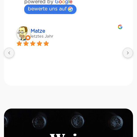
powered by
G
o
o
g
l
e
bewerte uns auf
Matze
letztes Jahr