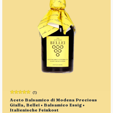
(1)
Bewertet
Aceto Balsamico di Modena Precious
mit
5.00
von
Gialla, Bellei • Balsamico Essig •
5
Italienische Feinkost