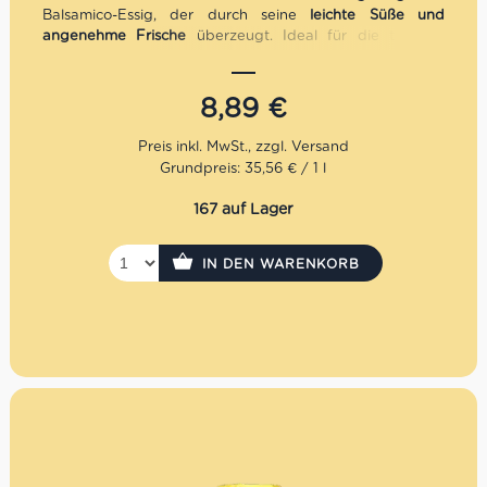
Balsamico-Essig, der durch seine
leichte Süße und
angenehme Frische
überzeugt. Ideal für die tägliche
Küche – von einfachen Salaten bis zu raffinierten
Antipasti. Perfekt für alle, die einen
sanften,
harmonischen Balsamico
mit echter Herkunft aus Modena
8,89
€
suchen.
Grundpreis: 35,56 € / 1 l
167 auf Lager
IN DEN WARENKORB