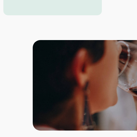
zu 36 Monate langen Reifung wurde auf
französische Eichenfässer mit 25 und 50
hl aus dem Wald von Fontainebleau
zurückgegriffen.
Farbe: Rubinrot
Geruch: Rosenblätter, saftige
Kirsche, weißer Pfeffer
Geschmack: fester Körper,
umhüllendes Tannin, fruchtiges Finish
Falstaff: 94 Punkte