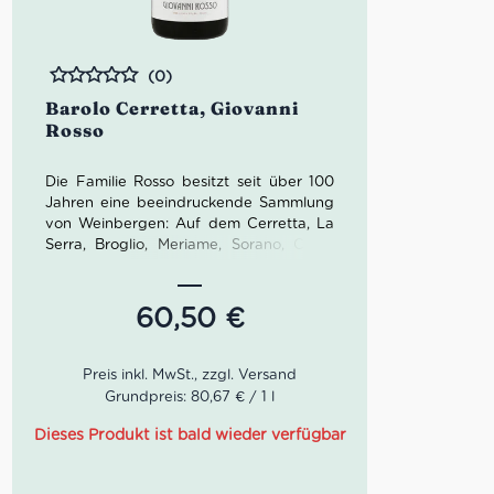
(0)
Bewertet
Barolo Cerretta, Giovanni
Rosso
Die Familie Rosso besitzt seit über 100
Jahren eine beeindruckende Sammlung
von Weinbergen: Auf dem Cerretta, La
Serra, Broglio, Meriame, Sorano, Costa
Bella, Lirano als auch auf dem Damiano
erzielt Giovanni Rosso erstaunliche
Ergebnisse. Giovannis Sohn Davide
60,50
€
wurde 2001 im Alter von 27 Jahren zum
Chef-Önologe gemacht. Sein Credo:
Der
Wein muss die perfekte Kopie seines
Terroirs sein
.
Grundpreis: 80,67 € / 1 l
Der Barolo Cerretta von Giovanni Rosso
Dieses Produkt ist bald wieder verfügbar
gärt ca. 28 Tage mit täglichem
Umwelzen im Betonbecken. Bei der bis