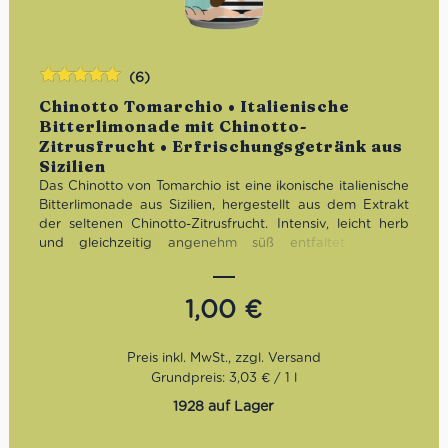
(6)
Bewertet
Chinotto Tomarchio • Italienische
mit
5.00
von
Bitterlimonade mit Chinotto-
5
Zitrusfrucht • Erfrischungsgetränk aus
Sizilien
Das Chinotto von Tomarchio ist eine ikonische italienische
Bitterlimonade aus Sizilien, hergestellt aus dem Extrakt
der seltenen Chinotto-Zitrusfrucht. Intensiv, leicht herb
und gleichzeitig angenehm süß entfaltet es ein
unverwechselbares Aromenspiel mit feinen Zitrus- und
Karamellnoten. Ein authentischer Klassiker für alle, die
italienische Softdrinks mit Charakter, Tiefe und echter
1,00
€
Tradition suchen.
Grundpreis: 3,03 € / 1 l
1928 auf Lager