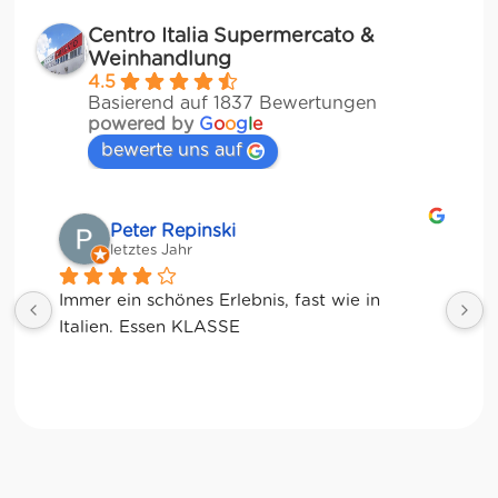
Centro Italia Supermercato &
Weinhandlung
4.5
Basierend auf 1837 Bewertungen
powered by
G
o
o
g
l
e
bewerte uns auf
Matze
letztes Jahr