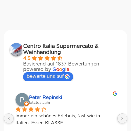
Centro Italia Supermercato &
Weinhandlung
4.5
Basierend auf 1837 Bewertungen
powered by
G
o
o
g
l
e
bewerte uns auf
Matze
letztes Jahr