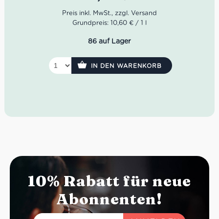
angenehm weich, mit runden Tanninen und guter Länge.
Ein toskanischer Rotwein für die tägliche italienische
Küche – ideal zu Salumi, Antipasti, Pasta mit Fleischsauce
Grundpreis: 10,60 € / 1 l
und herzhaften Fleischgerichten.
86 auf Lager
IN DEN WARENKORB
10% Rabatt für neue
Abonnenten!