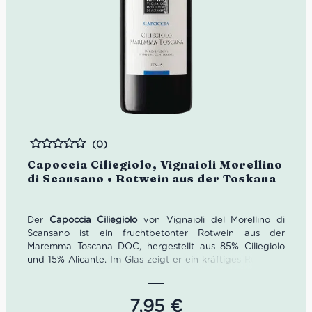
(0)
Bewertet
Capoccia Ciliegiolo, Vignaioli Morellino
di Scansano • Rotwein aus der Toskana
Der
Capoccia Ciliegiolo
von Vignaioli del Morellino di
Scansano ist ein fruchtbetonter Rotwein aus der
Maremma Toscana DOC, hergestellt aus 85% Ciliegiolo
und 15% Alicante. Im Glas zeigt er ein kräftiges Rubinrot;
in der Nase duftet er nach Pflaumen, Heidelbeeren und
Brombeeren, begleitet von feinen Gewürznoten. Am
Gaumen wirkt er saftig, trocken, ausgewogen und
7,95
€