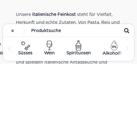
Unsere
italienische Feinkost
steht für Vielfalt,
Herkunft und echte Zutaten. Von Pasta, Reis und
Tomatensaucen über Olivenöl, Antipasti und
Pesto bis zu Balsamico und Spezialitäten aus
verschiedenen Regionen Italiens. Alle Produkte
ost
Süsses
Wein
Spirituosen
Alkoholfrei
sind Teil unseres realen Supermarkt-Sortiments
und spiegeln italienische Alltagsküche und
Tradition wider. Italienische Feinkost online
kaufen.
Catering