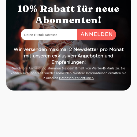
10% Rabatt für neue
Abonnenten!
Wir versenden maximal 2 Newsletter pro Monat
mit unseren exklusiven Angeboten und
Empfehlungen!
Durch Ihre Anmeldung stimmen Sie dem Erhalt von Werbe-E-Mails zu. Sie
können sich jederzeit wieder abmelden. Weitere Informationen erhalten Sie
in unseren
Datenschutzrichtlinien
.