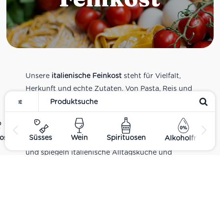
Unsere
italienische Feinkost
steht für Vielfalt,
Herkunft und echte Zutaten. Von Pasta, Reis und
Tomatensaucen über Olivenöl, Antipasti und
Pesto bis zu Balsamico und Spezialitäten aus
verschiedenen Regionen Italiens. Alle Produkte
ost
Süsses
Wein
Spirituosen
Alkoholfrei
sind Teil unseres realen Supermarkt-Sortiments
und spiegeln italienische Alltagsküche und
Tradition wider. Italienische Feinkost online
kaufen.