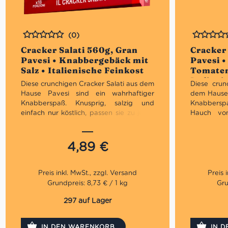
(0)
Bewertet
Bewertet
Cracker Salati 560g, Gran
Cracker
Pavesi • Knabbergebäck mit
Pavesi 
Salz • Italienische Feinkost
Tomaten
Italieni
Diese crunchigen Cracker Salati aus dem
Diese crun
Hause Pavesi sind ein wahrhaftiger
dem Hause 
Knabberspaß. Knusprig, salzig und
Knabbersp
einfach nur köstlich, passen sie zu jeder
Hauch von
Mahl- und Tageszeit. Sie sind außerdem
und aroma
perfekt für einen gemütlichen
einfach nur
Fernsehabend oder auch für einen
Mahl- und 
4,89
€
traditionellen Aperitif mit Freunden.
perfekt 
Fernsehab
traditionel
Grundpreis: 8,73 € / 1 kg
Gru
297 auf Lager
IN DEN WARENKORB
IN 