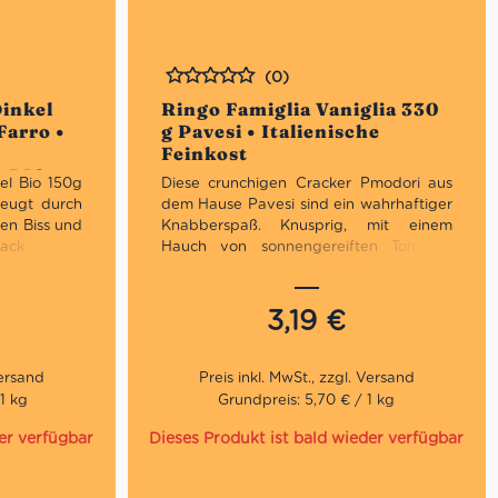
(0)
Bewertet
Dinkel
Ringo Famiglia Vaniglia 330
Farro •
g Pavesi • Italienische
Feinkost
• BIO
el Bio 150g
Diese crunchigen Cracker Pmodori aus
zeugt durch
dem Hause Pavesi sind ein wahrhaftiger
gen Biss und
Knabberspaß. Knusprig, mit einem
mack nach
Hauch von sonnengereiften Tomaten
 empfehlen
und aromatischen Kräutern sind sie
erteiggebäck
einfach nur köstlich, passen sie zu jeder
ahlzeit als
Mahl- und Tageszeit. Sie sind außerdem
3,19
€
r als Snack
perfekt für einen gemütlichen
Fernsehabend oder auch für einen
traditionellen Aperitif mit Freunden.
1 kg
Grundpreis: 5,70 € / 1 kg
er verfügbar
Dieses Produkt ist bald wieder verfügbar