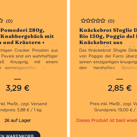
(0)
(0)
Bewertet
 Pomodori 280g,
Knäckebrot Sfoglie 
• Knabbergebäck mit
Bio 150g, Poggio del 
 und Kräutern •
Knäckebrot aus
sche Feinkost
Dinkelvollkornmehl 
chigen Cracker Pmodori aus
Das Knäckebrot Sfoglie Dink
aus Italien
Pavesi sind ein wahrhaftiger
von Poggio del Farro über
aß. Knusprig, mit einem
seinen einzigartigen knuspri
 sonnengereiften Tomaten
den herzhaften Gesch
tischen Kräutern sind sie
Dinkelvollkornmehl. Wir
 köstlich, passen sie zu jeder
dieses Vollkorn Dinkel Blätt
Tageszeit. Sie sind außerdem
ohne Hefezusatz zu jeder M
3,29
€
2,85
€
für einen gemütlichen
Brotersatz oder einfach nu
end oder auch für einen
zwischendurch.
len Aperitif mit Freunden.
ndpreis: 5,88 € / 1 kg
Grundpreis: 19,00 € / 
26 auf Lager
Dieses Produkt ist bald wied
DEN WARENKORB