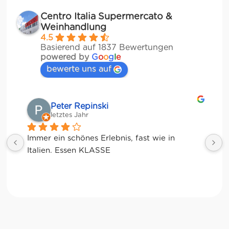
Centro Italia Supermercato &
Weinhandlung
4.5
Basierend auf 1837 Bewertungen
powered by
G
o
o
g
l
e
bewerte uns auf
Peter Repinski
Mat
letztes Jahr
letzt
mer ein schönes Erlebnis, fast wie in 
alien. Essen KLASSE