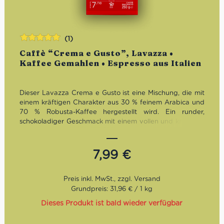
(1)
Bewertet
Caffè “Crema e Gusto”, Lavazza •
mit
5.00
von
Kaffee Gemahlen • Espresso aus Italien
5
Dieser Lavazza Crema e Gusto ist eine Mischung, die mit
einem kräftigen Charakter aus 30 % feinem Arabica und
70 % Robusta-Kaffee hergestellt wird. Ein runder,
schokoladiger Geschmack mit einem vollen und kräftigen
Körper. Eine perfekte Harmonie zwischen Körper und
würzigen Noten. Ideal für Zubereitungen auf Milchbasis.
7,99
€
Röstung:
Mittel
Geschmack:
Vollmundig und einnehmend
Bohnen:
Arabica und Robusta
Grundpreis: 31,96 € / 1 kg
Dieses Produkt ist bald wieder verfügbar