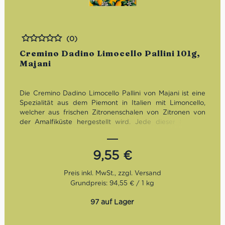
(0)
Bewertet
Cremino Dadino Limocello Pallini 101g,
Majani
Die Cremino Dadino Limocello Pallini von Majani ist eine
Spezialität aus dem Piemont in Italien mit Limoncello,
welcher aus frischen Zitronenschalen von Zitronen von
der Amalfiküste hergestellt wird. Jede dieser Mandel-
und Haselnusspraline mit Limoncello ist einzeln verpackt,
glutenfrei und enthält Alkohol.
9,55
€
Grundpreis: 94,55 € / 1 kg
97 auf Lager