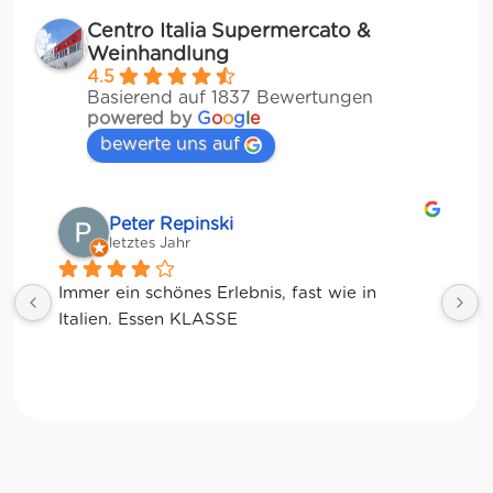
Centro Italia Supermercato &
Weinhandlung
4.5
Basierend auf 1837 Bewertungen
powered by
G
o
o
g
l
e
bewerte uns auf
Matze
letztes Jahr