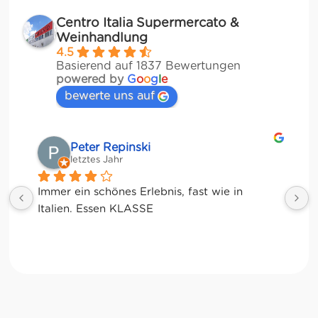
Centro Italia Supermercato &
Weinhandlung
4.5
Basierend auf 1837 Bewertungen
powered by
G
o
o
g
l
e
bewerte uns auf
Matze
letztes Jahr