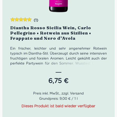
(1)
Bewertet
Diantha Rosso Sicilia Wein, Carlo
mit
5.00
von
Pellegrino • Rotwein aus Sizilien •
5
Frappato und Nero d’Avola
Ein frischer, leichter und sehr angenehmer Rotwein
typisch im Diantha-Stil. Überzeugt durch seine intensiven
fruchtigen und foralen Aromen. Leicht gekühlt auch der
perfekte Partywein für den Sommer. Wusstest Du, dass
Diantha in the griechischen Mythologie als Blume des
Zeus bekannt ist? Die auf dem Etikett stilisierte Blume
versinnbildlicht die blumigen Noten des Rotweins.
6,75
€
Farbe: Zartes Rot mit violetten Reflexen
Geruch: Intensiv, geprägt von roten Früchten in
Kombination mit Noten von Rosen- und
Grundpreis: 9,00 € / 1 l
Veilchenblüten
Dieses Produkt ist bald wieder verfügbar
Geschmack: Leicht, frisch und ausgewogen, sehr
fruchtig und blumig