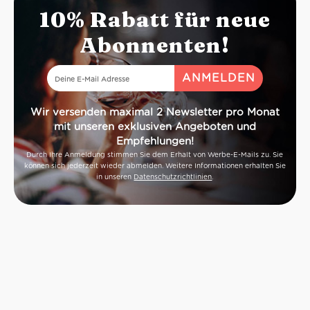
10% Rabatt für neue
Abonnenten!
Wir versenden maximal 2 Newsletter pro Monat
mit unseren exklusiven Angeboten und
Empfehlungen!
Durch Ihre Anmeldung stimmen Sie dem Erhalt von Werbe-E-Mails zu. Sie
können sich jederzeit wieder abmelden. Weitere Informationen erhalten Sie
in unseren
Datenschutzrichtlinien
.