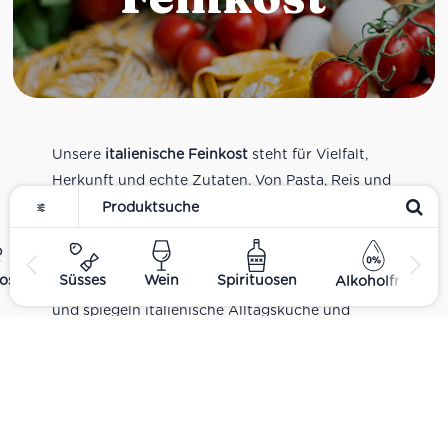
Unsere
italienische Feinkost
steht für Vielfalt,
Herkunft und echte Zutaten. Von Pasta, Reis und
Tomatensaucen über Olivenöl, Antipasti und
Pesto bis zu Balsamico und Spezialitäten aus
verschiedenen Regionen Italiens. Alle Produkte
ost
Süsses
Wein
Spirituosen
Alkoholfrei
sind Teil unseres realen Supermarkt-Sortiments
und spiegeln italienische Alltagsküche und
Tradition wider. Italienische Feinkost online
kaufen.