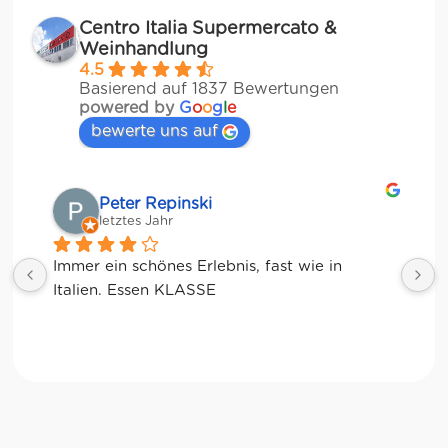
Centro Italia Supermercato &
Weinhandlung
4.5
Basierend auf 1837 Bewertungen
powered by
G
o
o
g
l
e
bewerte uns auf
Peter Repinski
Mat
letztes Jahr
letzt
mer ein schönes Erlebnis, fast wie in 
alien. Essen KLASSE