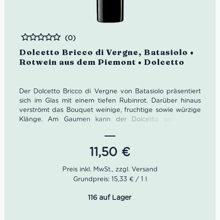
(0)
Bewertet
Dolcetto Bricco di Vergne, Batasiolo •
Rotwein aus dem Piemont • Dolcetto
Der Dolcetto Bricco di Vergne von Batasiolo präsentiert
sich im Glas mit einem tiefen Rubinrot. Darüber hinaus
verströmt das Bouquet weinige, fruchtige sowie würzige
Klänge. Am Gaumen kann der Dolcetto seine zarte
Würze, weichen Tannine, eleganten Körper als auch
seinen feinen Abgang zelebrieren.
11,50
€
Farbe: tiefes Rubinrot
Geruch: weinig, fruchtig, würzig
Geschmack: zarte Würze, weiche Tannine, feiner
Grundpreis: 15,33 € / 1 l
Abgang
116 auf Lager
Idealer Versandkarton: 21 Flaschen