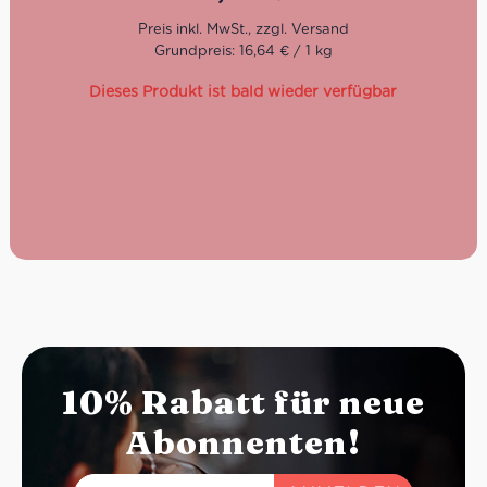
haben. Einfach perfekt zum Frühstück, Snack
zwischendurch oder am Nachmittag zum Kaffee. Dank
der kleinen Verpackungen bleiben die Kekse nach der
Grundpreis: 16,64 € / 1 kg
Öffnung länger frisch.
Dieses Produkt ist bald wieder verfügbar
Praktisch verpackt
Gut zum Frühstück
Ideal zu Kaffee und Kuchen
10% Rabatt für neue
Abonnenten!