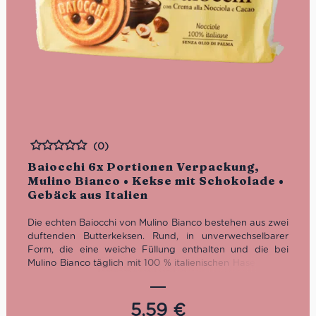
(0)
Bewertet
Baiocchi 6x Portionen Verpackung,
Mulino Bianco • Kekse mit Schokolade •
Gebäck aus Italien
Die echten Baiocchi von Mulino Bianco bestehen aus zwei
duftenden Butterkeksen. Rund, in unverwechselbarer
Form, die eine weiche Füllung enthalten und die bei
Mulino Bianco täglich mit 100 % italienischen Haselnüssen
und Kakao zubereitet werden. Du findst sie sowohl in der
klassischen Verpackung von Mulino Bianco als auch in
den praktischen Einzelportionen zum immer dabei
5,59
€