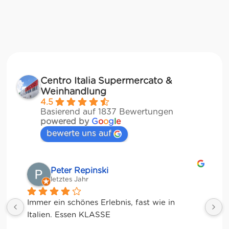
Centro Italia Supermercato &
Weinhandlung
4.5
Basierend auf 1837 Bewertungen
powered by
G
o
o
g
l
e
bewerte uns auf
Matze
letztes Jahr