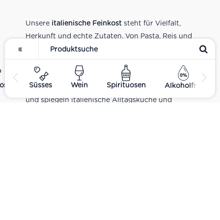
Unsere
italienische Feinkost
steht für Vielfalt,
Herkunft und echte Zutaten. Von Pasta, Reis und
Tomatensaucen über Olivenöl, Antipasti und
Pesto bis zu Balsamico und Spezialitäten aus
verschiedenen Regionen Italiens. Alle Produkte
ost
Süsses
Wein
Spirituosen
Alkoholfrei
sind Teil unseres realen Supermarkt-Sortiments
und spiegeln italienische Alltagsküche und
Tradition wider. Italienische Feinkost online
kaufen.
Catering