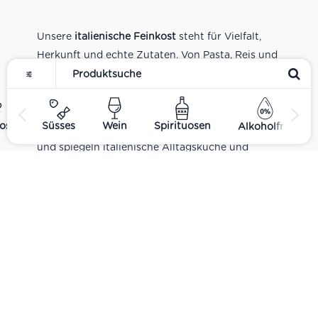
Unsere
italienische Feinkost
steht für Vielfalt,
Herkunft und echte Zutaten. Von Pasta, Reis und
Tomatensaucen über Olivenöl, Antipasti und
Pesto bis zu Balsamico und Spezialitäten aus
verschiedenen Regionen Italiens. Alle Produkte
ost
Süsses
Wein
Spirituosen
Alkoholfrei
sind Teil unseres realen Supermarkt-Sortiments
und spiegeln italienische Alltagsküche und
Tradition wider. Italienische Feinkost online
kaufen.
Catering