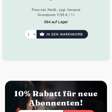
Holunderblüten, weißem Pfirsich, exotischen Früchten
und feiner Mineralität. Am Gaumen wirkt der Sauvignon
Classici trocken, frisch, vollmundig und harmonisch
mineralisch im Abgang. Ein eleganter italienischer
Grundpreis: 11,93 € / 1 l
Sauvignon Blanc aus den Bergen Norditaliens – perfekt
384 auf Lager
zu Fisch, Spargel, Antipasti oder als anspruchsvoller
Aperitif.
IN DEN WARENKORB
Rebsorte:
Sauvignon Blanc
Region:
Trentino-Südtirol, Italien
Farbe:
Hellgelb mit grünlichen Reflexen
Geruch:
Holunderblüten, Pfirsich, exotische Früchte
Geschmack:
frisch, mineralisch, vollmundig, elegant
Serviertemperatur:
8–10°C
10% Rabatt für neue
Abonnenten!