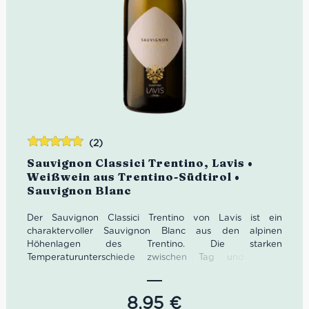
(2)
Bewertet
Sauvignon Classici Trentino, Lavis •
mit
5.00
von
Weißwein aus Trentino-Südtirol •
5
Sauvignon Blanc
Der Sauvignon Classici Trentino von Lavis ist ein
charaktervoller Sauvignon Blanc aus den alpinen
Höhenlagen des Trentino. Die starken
Temperaturunterschiede zwischen Tag und Nacht
verleihen diesem Weißwein seine intensive Aromatik und
elegante Frische. Im Glas zeigt er sich hellgelb mit
grünlichen Reflexen. In der Nase entfalten sich Noten von
8,95
€