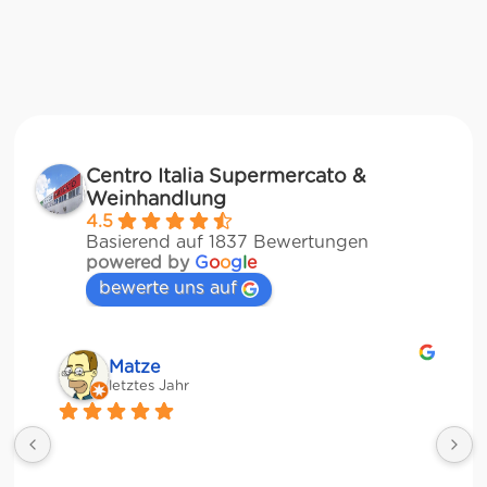
Centro Italia Supermercato &
Weinhandlung
4.5
Basierend auf 1837 Bewertungen
powered by
G
o
o
g
l
e
bewerte uns auf
Matze
letztes Jahr