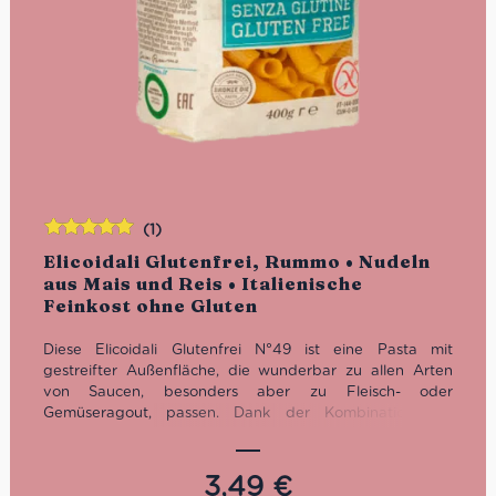
(1)
Bewertet
Elicoidali Glutenfrei, Rummo • Nudeln
mit
5.00
von
aus Mais und Reis • Italienische
5
Feinkost ohne Gluten
Diese Elicoidali Glutenfrei N°49 ist eine Pasta mit
gestreifter Außenfläche, die wunderbar zu allen Arten
von Saucen, besonders aber zu Fleisch- oder
Gemüseragout, passen. Dank der Kombination aus
braunem Reis und Mais, können auch die Personen mit
einer Glutenunverträglichkeit in den Genuss des
italienischen Nudel-Klassikers kommen.
3,49
€