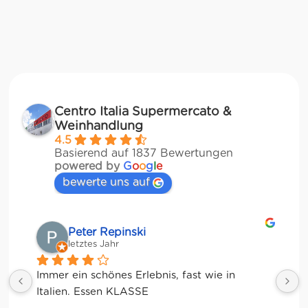
Centro Italia Supermercato &
Weinhandlung
4.5
Basierend auf 1837 Bewertungen
powered by
G
o
o
g
l
e
bewerte uns auf
Matze
letztes Jahr