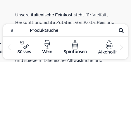
Unsere
italienische Feinkost
steht für Vielfalt,
Herkunft und echte Zutaten. Von Pasta, Reis und
Tomatensaucen über Olivenöl, Antipasti und
Pesto bis zu Balsamico und Spezialitäten aus
verschiedenen Regionen Italiens. Alle Produkte
ost
Süsses
Wein
Spirituosen
Alkoholfrei
sind Teil unseres realen Supermarkt-Sortiments
und spiegeln italienische Alltagsküche und
Tradition wider. Italienische Feinkost online
kaufen.
Catering