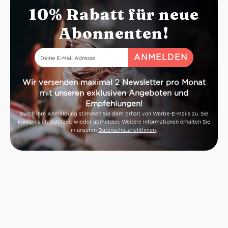
10% Rabatt für neue
Abonnenten!
Wir versenden maximal 2 Newsletter pro Monat
mit unseren exklusiven Angeboten und
Empfehlungen!
Durch Ihre Anmeldung stimmen Sie dem Erhalt von Werbe-E-Mails zu. Sie
können sich jederzeit wieder abmelden. Weitere Informationen erhalten Sie
in unseren
Datenschutzrichtlinien
.