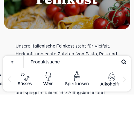
Unsere
italienische Feinkost
steht für Vielfalt,
Herkunft und echte Zutaten. Von Pasta, Reis und
Tomatensaucen über Olivenöl, Antipasti und
Pesto bis zu Balsamico und Spezialitäten aus
verschiedenen Regionen Italiens. Alle Produkte
ost
Süsses
Wein
Spirituosen
Alkoholfrei
sind Teil unseres realen Supermarkt-Sortiments
und spiegeln italienische Alltagsküche und
Tradition wider. Italienische Feinkost online
kaufen.