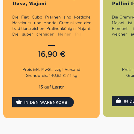
Dose, Majani
Pallini 
5
Die Fiat Cubo Pralinen sind köstliche
Die Cremino
Haselnuss- und Mandel-Cremini von der
Majani is
traditionsreichen Pralinenkönigin Majani.
Piemont i
Die super cremigen kleinen Pralinen
welcher au
befinden sich in der eleganten Vintage
von Zitro
Dose aus dem Jahr 1911. Sie sind der
hergestell
perfekte Mini-Genuss zum Kaffee oder
und Haseln
16,90
€
einfach mal so zwischendurch.. und dank
einzeln ver
der Blechdose auch wunderbar
Alkohol.
widerverschließbar!
Grundpreis: 140,83 € / 1 kg
Grun
13 auf Lager
IN 
IN DEN WARENKORB