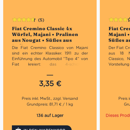
(5)
Bewertet
Bewertet
Fiat Cremino Classic 4x
Fiat Cr
mit
4.60
mit
4.00
Würfel, Majani • Pralinen
Majani 
von 5
von 5
aus Nougat • Süßes aus
Süßes au
Italien
Die Fiat Cremino Classico von Majani
Der Fiat C
sind ein echter Klassiker. 1911 zu der
aus 18 N
Einführung des Automobil “Tipo 4” von
Classico, 
Fiat kreiert: das 4-schichtige
Vorstellung
zartschmelzende Nougathäppchen aus
ist der C
Haselnuss- und Mandelnougat als 4
Lieblingspr
Stück-Packung. Ein besonderes Produkt,
für eine kl
3,35
€
das der positiven Meinung historischer
ist Italie
Persönlichkeiten entsprach. Der Fiat
Unternehm
Cremino ist seit über 100 Jahren ein
norditalie
großartiger Klassiker in der
produziert
Grundpreis: 81,71 € / 1 kg
Gru
Schokoladenwelt. Und es gelingt noch
Kilomete
heute, den Kunden von heute bei jedem
Verwendet
136 auf Lager
Dieses Prod
Bissen dieses einzigartige Erlebnis zu
Kakaobo
gewährleisten, das es auch schon früher
unterschie