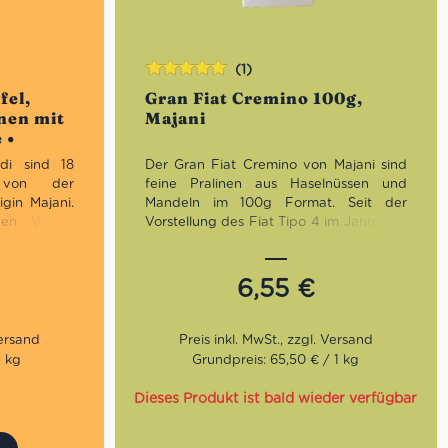
(1)
Bewertet
fel,
Gran Fiat Cremino 100g,
mit
5.00
von
nen mit
Majani
5
 •
di sind 18
Der Gran Fiat Cremino von Majani sind
l von der
feine Pralinen aus Haselnüssen und
igin Majani.
Mandeln im 100g Format. Seit der
nen Würfel
Vorstellung des Fiat Tipo 4 im Jahre 1911
i dunkle
ist der Cremino eine von Italiens
, die ein
Lieblingspralinen. Es ist der ideale Snack
ssnougat
für eine kleine süße Aufmerksamkeit
6,55
€
eicht herbe
zwischendurch.
er einfach
1 kg
Grundpreis: 65,50 € / 1 kg
Dieses Produkt ist bald wieder verfügbar