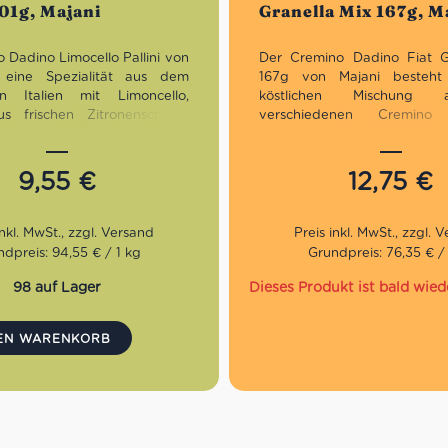
101g, Majani
Granella Mix 167g, M
 Dadino Limocello Pallini von
Der Cremino Dadino Fiat G
t eine Spezialität aus dem
167g von Majani besteht
n Italien mit Limoncello,
köstlichen Mischung 
s frischen Zitronenschalen
verschiedenen Cremino 
nen von der Amalfiküste
Gianduja mit Haselnusskörn
t wird. Jede dieser Mandel-
mit gehackten Mandeln und
usspraline mit Limoncello ist
Cremino mit Pistazienkö
9,55
€
12,75
€
packt, glutenfrei und enthält
kleinen Würfeln sind der per
Genuss zum Kaffee oder ein
zwischendurch!
dpreis: 94,55 € / 1 kg
Grundpreis: 76,35 € /
98 auf Lager
Dieses Produkt ist bald wied
DEN WARENKORB