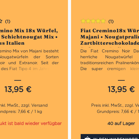
(1)
(1)
Bewertet
emino Mix 18x Würfel,
Fiat Cremino18x Wür
mit
5.00
von
• Schichtnougat Mix •
Majani • Nougatprali
5
s Italien
Zartbitterschokolade
Süßes aus Italien
remino Mix von Majani besteht
Die Fiat Cremino Noir Da
ougatwürfeln der Sorten
herrliche Nougatwürfe
Noir und Extranoir. Seit der
traditionsreichen Pralinenkön
 des Fiat Tipo 4 im Jahre 1911
Die super cremigen klei
remino eine von Italiens
bestechen durch zwe
alinen. Es ist der ideale Mix
Schokoladenschichten
eine Aufmerksamkeit. „Majani“
aromatisches Haselnu
13,95
€
13,95
€
ns ältester Chocolatier. Das
umschließen…der perfekte, l
en, das aus dem Herzen der
Mini-Genuss zum Kaffee od
nischen Stadt Bologna stammt,
mal so zwischendurch!
 heute an zwei nur ein paar
ndpreis: 7,66 € / 1 kg
Grundpreis: 7,66 € / 
r außerhalb Bolognas.
 werden ganz verschiedene
ukt ist bald wieder verfügbar
40 auf Lager
hnen aus mehr als 20
dlichen Herkunftsgebieten,