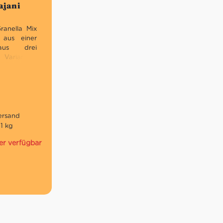
ajani
ranella Mix
 aus einer
aus drei
Varianten:
ern, Mandel
 der weiße
rnern. Die
fekte Mini-
fach mal so
 1 kg
er verfügbar