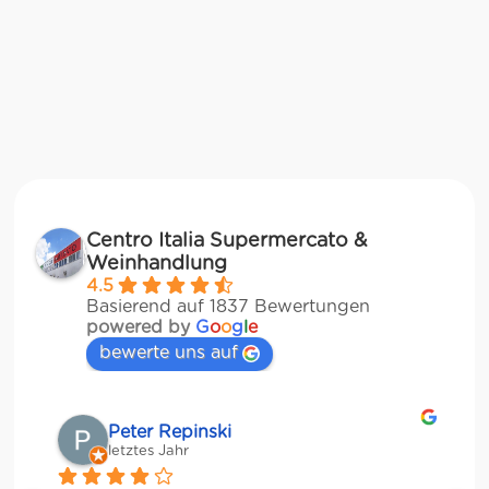
Centro Italia Supermercato &
Weinhandlung
4.5
Basierend auf 1837 Bewertungen
powered by
G
o
o
g
l
e
bewerte uns auf
Matze
letztes Jahr