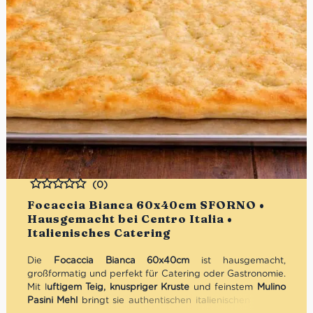
(0)
Bewertet
Focaccia Bianca 60x40cm SFORNO •
Hausgemacht bei Centro Italia •
Italienisches Catering
Die
Focaccia Bianca 60x40cm
ist hausgemacht,
großformatig und perfekt für Catering oder Gastronomie.
Mit l
uftigem Teig, knuspriger Kruste
und feinstem
Mulino
Pasini Mehl
bringt sie authentischen italienischen Genuss