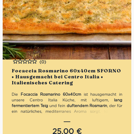
(0)
Bewertet
Focaccia Rosmarino 60x40cm SFORNO
• Hausgemacht bei Centro Italia •
Italienisches Catering
Die
Focaccia Rosmarino 60x40cm
ist hausgemacht in
unsere Centro Italia Küche, mit luftigem,
lang
fermentiertem Teig
und fein
duftendem Rosmarin
, der für
ein natürliches, mediterranes Aroma sorgt. Ideal für
Buffets, Catering oder als aromatische Beilage zu
warmen Gerichten, Salaten und Antipasti. Servierfertig,
handwerklich gebacken und voller italienischer Aromen –
25,00
€