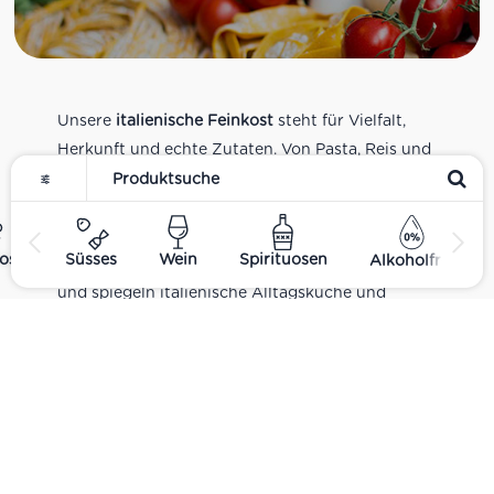
Unsere
italienische Feinkost
steht für Vielfalt,
Herkunft und echte Zutaten. Von Pasta, Reis und
Tomatensaucen über Olivenöl, Antipasti und
Pesto bis zu Balsamico und Spezialitäten aus
verschiedenen Regionen Italiens. Alle Produkte
ost
Süsses
Wein
Spirituosen
Alkoholfrei
sind Teil unseres realen Supermarkt-Sortiments
und spiegeln italienische Alltagsküche und
Tradition wider. Italienische Feinkost online
kaufen.