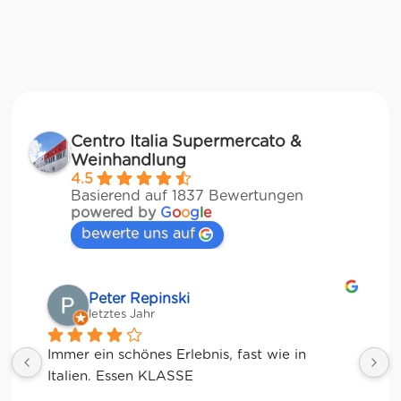
Centro Italia Supermercato &
Weinhandlung
4.5
Basierend auf 1837 Bewertungen
powered by
G
o
o
g
l
e
bewerte uns auf
Matze
letztes Jahr