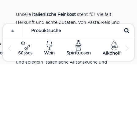
Unsere
italienische Feinkost
steht für Vielfalt,
Herkunft und echte Zutaten. Von Pasta, Reis und
Tomatensaucen über Olivenöl, Antipasti und
Pesto bis zu Balsamico und Spezialitäten aus
verschiedenen Regionen Italiens. Alle Produkte
ost
Süsses
Wein
Spirituosen
Alkoholfrei
sind Teil unseres realen Supermarkt-Sortiments
und spiegeln italienische Alltagsküche und
Tradition wider. Italienische Feinkost online
kaufen.
Catering