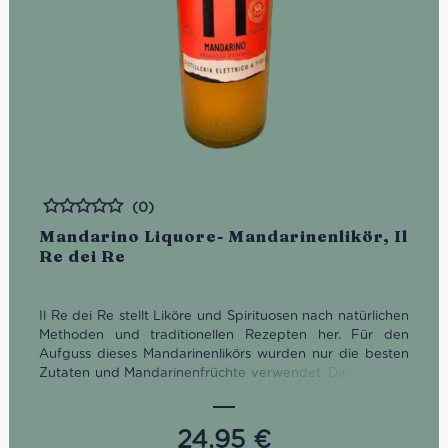
(0)
Bewertet
Mandarino Liquore- Mandarinenlikör, Il
Re dei Re
Il Re dei Re stellt Liköre und Spirituosen nach natürlichen
Methoden und traditionellen Rezepten her. Für den
Aufguss dieses Mandarinenlikörs wurden nur die besten
Zutaten und Mandarinenfrüchte verwendet. Das Resultat
hat einen süßen und intensiven Geschmack.
Gut gekühlt serviert
24,95
€
Geruch: Nach frischen Zitrusfrüchten