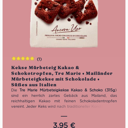
(1)
Bewertet
Kekse Mürbeteig Kakao &
mit
5.00
von
Schokotropfen, Tre Marie • Mailänder
5
Mürbeteigkekse mit Schokolade •
Süßes aus Italien
Die
Tre Marie Mürbeteigkekse Kakao & Schoko (315g
)
sind ein herrlich zartes Gebäck aus Mailand, das
reichhaltigen Kakao mit feinen Schokoladentropfen
vereint. Jeder Keks wird nach traditioneller Konditorkunst
hergestellt und begeistert mit seiner buttrigen, weichen
Textur und einem intensiven, schokoladigen Aroma. Ideal
zum Kaffee, für die kleine Auszeit oder als besondere
3,95
€