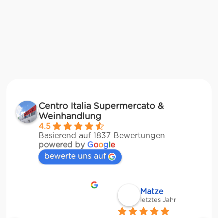
Centro Italia Supermercato &
Weinhandlung
4.5
Basierend auf 1837 Bewertungen
powered by
G
o
o
g
l
e
bewerte uns auf
Matze
letztes Jahr