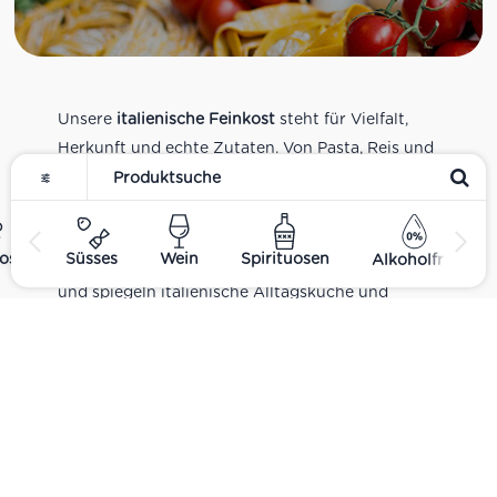
Unsere
italienische Feinkost
steht für Vielfalt,
Herkunft und echte Zutaten. Von Pasta, Reis und
Tomatensaucen über Olivenöl, Antipasti und
Pesto bis zu Balsamico und Spezialitäten aus
verschiedenen Regionen Italiens. Alle Produkte
ost
Süsses
Wein
Spirituosen
Alkoholfrei
sind Teil unseres realen Supermarkt-Sortiments
und spiegeln italienische Alltagsküche und
Tradition wider. Italienische Feinkost online
kaufen.