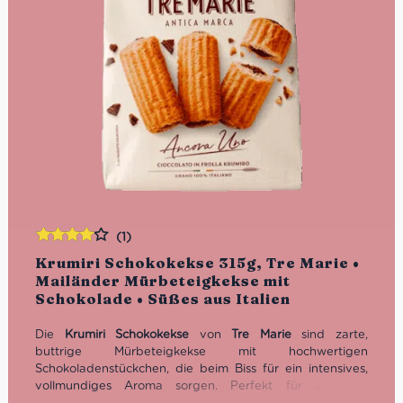
(1)
Bewertet
Krumiri Schokokekse 315g, Tre Marie •
mit
4.00
Mailänder Mürbeteigkekse mit
von 5
Schokolade • Süßes aus Italien
Die
Krumiri Schokokekse
von
Tre Marie
sind zarte,
buttrige Mürbeteigkekse mit hochwertigen
Schokoladenstückchen, die beim Biss für ein intensives,
vollmundiges Aroma sorgen. Perfekt für alle, die
italienisches Gebäck lieben und ein edles, authentisches