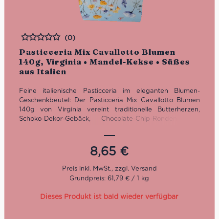
(0)
Bewertet
Pasticceria Mix Cavallotto Blumen
140g, Virginia • Mandel-Kekse • Süßes
aus Italien
Feine italienische Pasticceria im eleganten Blumen-
Geschenkbeutel: Der Pasticceria Mix Cavallotto Blumen
140g von Virginia vereint traditionelle Butterherzen,
Schoko-Dekor-Gebäck, Chocolate-Chip-Ronden und
Haselnuss-Canestrini. Einzeln verpackt, stilvoll präsentiert
und ideal als Geschenk oder süße Aufmerksamkeit.
8,65
€
Grundpreis: 61,79 € / 1 kg
Dieses Produkt ist bald wieder verfügbar