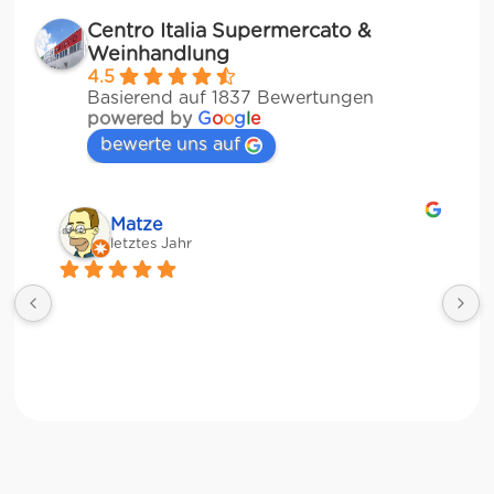
Centro Italia Supermercato &
Weinhandlung
4.5
Basierend auf 1837 Bewertungen
powered by
G
o
o
g
l
e
bewerte uns auf
Veronika Stulberg
letztes Jahr
Riesige Auswahl an italienischen Produkten, 
Weinen und sogar frischem Gemüse!