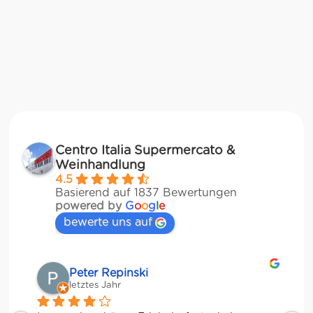
Centro Italia Supermercato &
Weinhandlung
4.5
Basierend auf 1837 Bewertungen
powered by
G
o
o
g
l
e
bewerte uns auf
Matze
letztes Jahr