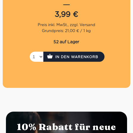
Familienunternehmen aus dem Piemont hat sich auf die
Herstellung von Produkten aus der italienischen,
regionalen Tradition spezialisiert. Sehr wichtig dabei ist
3,99
€
die Aufrechterhaltung von den natürlichen
Geschmäckern durch die Auswahl von hochqualitativen
Rohstoffen sowie durch den Verzicht von
Grundpreis: 21,00 € / 1 kg
Konservierungsstoffen und Farbstoffen. Seit fast 50
Jahren ist die Montanini Sas nun schon am Werke, heute
52 auf Lager
sogar in der dritten Generation.
IN DEN WARENKORB
10% Rabatt für neue