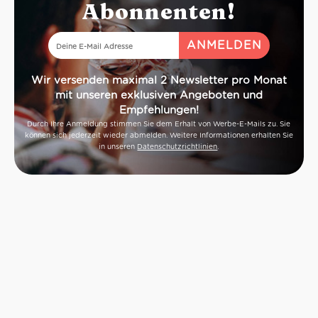
Abonnenten!
Wir versenden maximal 2 Newsletter pro Monat
mit unseren exklusiven Angeboten und
Empfehlungen!
Durch Ihre Anmeldung stimmen Sie dem Erhalt von Werbe-E-Mails zu. Sie
können sich jederzeit wieder abmelden. Weitere Informationen erhalten Sie
in unseren
Datenschutzrichtlinien
.