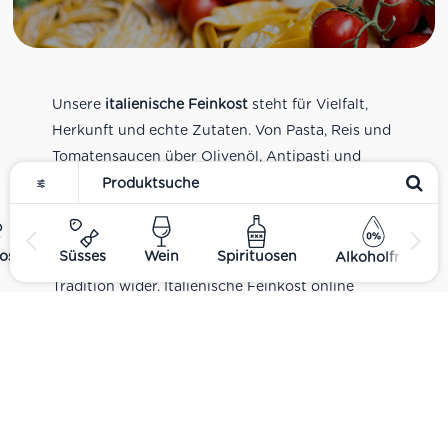
Unsere
italienische Feinkost
steht für Vielfalt,
Herkunft und echte Zutaten. Von Pasta, Reis und
Tomatensaucen über Olivenöl, Antipasti und
Pesto bis zu Balsamico und Spezialitäten aus
verschiedenen Regionen Italiens. Alle Produkte
sind Teil unseres realen Supermarkt-Sortiments
ost
Süsses
Wein
Spirituosen
Alkoholfrei
und spiegeln italienische Alltagsküche und
Tradition wider. Italienische Feinkost online
kaufen.