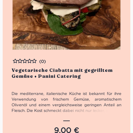
(0)
Bewertet
Vegetarische Ciabatta mit gegrilltem
Gemüse • Panini Catering
Die mediterrane, italienische Küche ist bekannt für ihre
Verwendung von frischem Gemüse, aromatischem
Olivenöl und einem vergleichsweise geringen Anteil an
Fleisch. Die Kost schmeckt dabei nicht nur lecker, sondern
ist auch noch äußerst hochwertig. Solltest Du also Lust
auf ein vegetarisches Panino haben, kannst Du Dir dieses
leckere Ciabatta mit gegrillten, Zucchini, Auberginen und
9,00
€