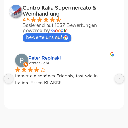
Centro Italia Supermercato &
Weinhandlung
4.5
Basierend auf 1837 Bewertungen
powered by
G
o
o
g
l
e
bewerte uns auf
Matze
letztes Jahr