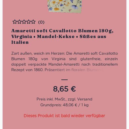
(0)
Bewertet
Amaretti soft Cavallotto Blumen 180g,
Virginia • Mandel-Kekse • Süßes aus
Italien
Zart außen, weich im Herzen: Die Amaretti soft Cavallotto
Blumen 180g von Virginia sind glutenfreie, einzeln
doppelt verpackte Mandel-Amaretti nach traditionellem
Rezept von 1860. Präsentiert im floralen Blumen-Design –
ideal als Geschenk oder für feine Kaffeegenussmomente.
8,65
€
Grundpreis: 48,06 € / 1 kg
Dieses Produkt ist bald wieder verfügbar