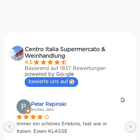
Centro Italia Supermercato &
Weinhandlung
4.5
Basierend auf 1837 Bewertungen
powered by
G
o
o
g
l
e
bewerte uns auf
Matze
letztes Jahr