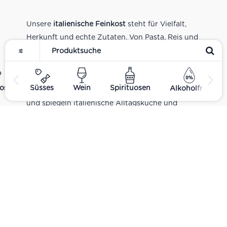
Unsere
italienische Feinkost
steht für Vielfalt,
Herkunft und echte Zutaten. Von Pasta, Reis und
Tomatensaucen über Olivenöl, Antipasti und
Pesto bis zu Balsamico und Spezialitäten aus
verschiedenen Regionen Italiens. Alle Produkte
ost
Süsses
Wein
Spirituosen
Alkoholfrei
sind Teil unseres realen Supermarkt-Sortiments
und spiegeln italienische Alltagsküche und
Tradition wider. Italienische Feinkost online
kaufen.
Catering