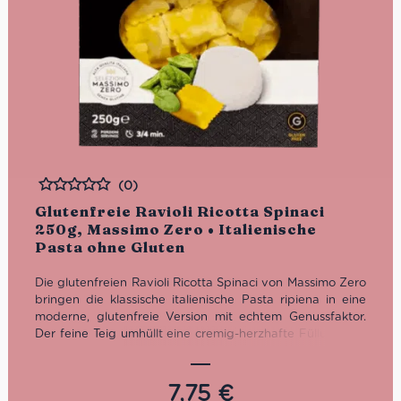
(0)
Bewertet
Glutenfreie Ravioli Ricotta Spinaci
250g, Massimo Zero • Italienische
Pasta ohne Gluten
Die glutenfreien Ravioli Ricotta Spinaci von Massimo Zero
bringen die klassische italienische Pasta ripiena in eine
moderne, glutenfreie Version mit echtem Genussfaktor.
Der feine Teig umhüllt eine cremig-herzhafte Füllung aus
Ricotta und Spinat, die angenehm mild, ausgewogen und
typisch italienisch schmeckt. Eine hochwertige Spezialität
aus Meran für alle, die glutenfreie Ravioli ohne
7,75
€