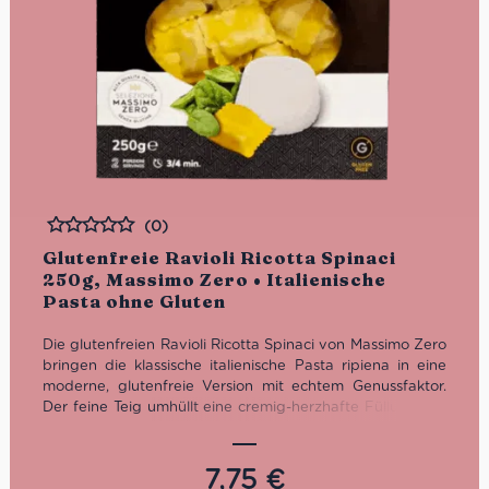
(0)
Bewertet
Glutenfreie Ravioli Ricotta Spinaci
250g, Massimo Zero • Italienische
Pasta ohne Gluten
Die glutenfreien Ravioli Ricotta Spinaci von Massimo Zero
bringen die klassische italienische Pasta ripiena in eine
moderne, glutenfreie Version mit echtem Genussfaktor.
Der feine Teig umhüllt eine cremig-herzhafte Füllung aus
Ricotta und Spinat, die angenehm mild, ausgewogen und
typisch italienisch schmeckt. Eine hochwertige Spezialität
aus Meran für alle, die glutenfreie Ravioli ohne
7,75
€