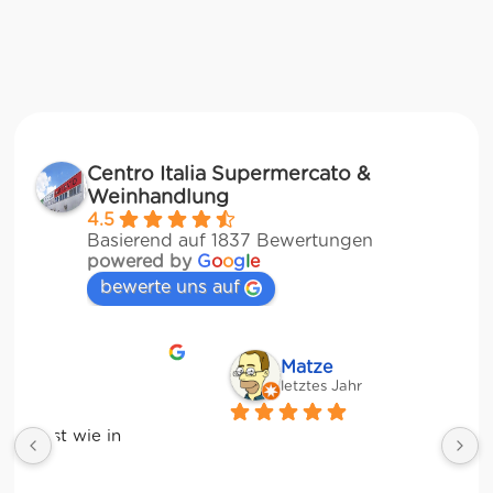
Centro Italia Supermercato &
Weinhandlung
4.5
Basierend auf 1837 Bewertungen
powered by
G
o
o
g
l
e
bewerte uns auf
Matze
letztes Jahr