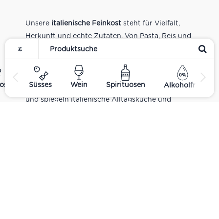
Unsere
italienische Feinkost
steht für Vielfalt,
Herkunft und echte Zutaten. Von Pasta, Reis und
Tomatensaucen über Olivenöl, Antipasti und
Pesto bis zu Balsamico und Spezialitäten aus
verschiedenen Regionen Italiens. Alle Produkte
ost
Süsses
Wein
Spirituosen
Alkoholfrei
sind Teil unseres realen Supermarkt-Sortiments
und spiegeln italienische Alltagsküche und
Tradition wider. Italienische Feinkost online
kaufen.
Catering