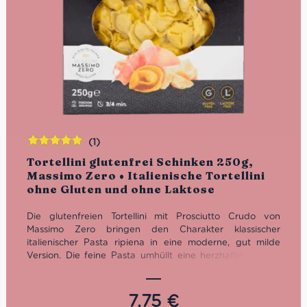
(1)
Bewertet
Tortellini glutenfrei Schinken 250g,
mit
5.00
von
Massimo Zero • Italienische Tortellini
5
ohne Gluten und ohne Laktose
Die glutenfreien Tortellini mit Prosciutto Crudo von
Massimo Zero bringen den Charakter klassischer
italienischer Pasta ripiena in eine moderne, gut milde
Version. Die feine Pasta umhüllt eine herzhafte Füllung
mit Prosciutto Crudo, Mortadella und laktosefreiem
Parmigiano Reggiano – aromatisch, rund und typisch
italienisch. Ein hochwertiges Produkt aus Meran für alle,
7,75
€