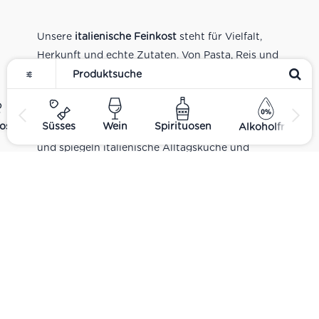
Unsere
italienische Feinkost
steht für Vielfalt,
Herkunft und echte Zutaten. Von Pasta, Reis und
Tomatensaucen über Olivenöl, Antipasti und
Pesto bis zu Balsamico und Spezialitäten aus
verschiedenen Regionen Italiens. Alle Produkte
ost
Süsses
Wein
Spirituosen
Alkoholfrei
sind Teil unseres realen Supermarkt-Sortiments
und spiegeln italienische Alltagsküche und
Tradition wider. Italienische Feinkost online
kaufen.
Catering