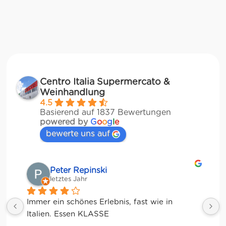
Centro Italia Supermercato &
Weinhandlung
4.5
Basierend auf 1837 Bewertungen
powered by
G
o
o
g
l
e
bewerte uns auf
Matze
letztes Jahr