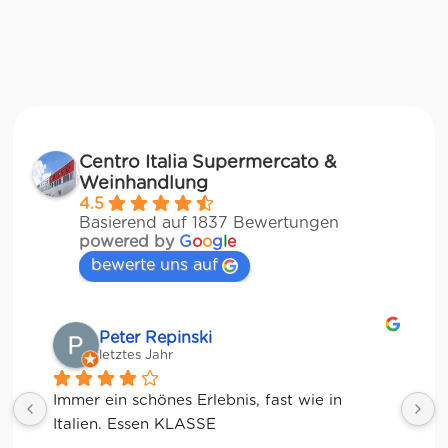
Centro Italia Supermercato &
Weinhandlung
4.5
Basierend auf 1837 Bewertungen
powered by
G
o
o
g
l
e
bewerte uns auf
Matze
letztes Jahr