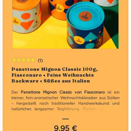
(1)
Bewertet
Panettone Mignon Classic 100g,
mit
5.00
von
Fiasconaro • Feine Weihnachts
5
Backware • Süßes aus Italien
Der
Panettone Mignon Classic von Fiasconaro
ist ein
kleiner, fein-aromatischer Weihnachtsklassiker aus Sizilien
– hergestellt nach traditioneller Handwerkskunst und
natürlicher, langsamer Teigführung. Perfekt als kleines
Geschenk, als süßes Mitbringsel oder für den persönlichen
Genuss zur Kaffee- oder Teezeit.
9,95
€