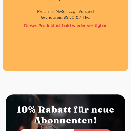
Geschmack: Zart süß, aromatisch und fein duftend
Konsistenz: weich, locker & luftig
Besonderjeiten: Natürliche Mutterhefe, lange
Teigführung, ohne künstliche Aromen
Grundpreis: 99,50 € / 1 kg
Mit Rosinen, kandierten Orangenschalen, Marsala-
Dieses Produkt ist bald wieder verfügbar
Wein und Terre Siciliane Zibibbo Likörwein IGP
10% Rabatt für neue
Abonnenten!