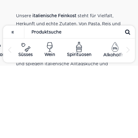
Unsere
italienische Feinkost
steht für Vielfalt,
Herkunft und echte Zutaten. Von Pasta, Reis und
Tomatensaucen über Olivenöl, Antipasti und
Pesto bis zu Balsamico und Spezialitäten aus
verschiedenen Regionen Italiens. Alle Produkte
ost
Süsses
Wein
Spirituosen
Alkoholfrei
sind Teil unseres realen Supermarkt-Sortiments
und spiegeln italienische Alltagsküche und
Tradition wider. Italienische Feinkost online
kaufen.
Catering