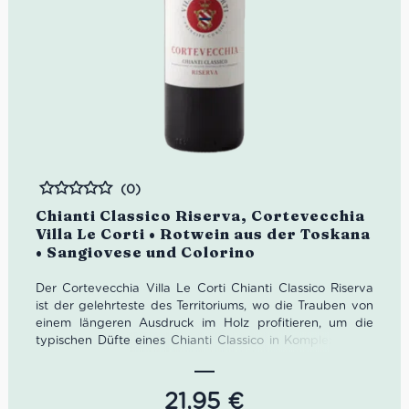
(0)
Bewertet
Chianti Classico Riserva, Cortevecchia
Villa Le Corti • Rotwein aus der Toskana
• Sangiovese und Colorino
Der Cortevecchia Villa Le Corti Chianti Classico Riserva
ist der gelehrteste des Territoriums, wo die Trauben von
einem längeren Ausdruck im Holz profitieren, um die
typischen Düfte eines Chianti Classico in Komplexität zu
entwickeln. Die Düfte werden verstärkt und verbreitet,
bereichern sich mit Elementen und Fülle. Das Ergebnis ist
ein Wein mit großem Gebiets- und Sortencharakter, mit
21,95
€