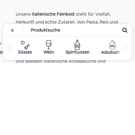
Unsere
italienische Feinkost
steht für Vielfalt,
Herkunft und echte Zutaten. Von Pasta, Reis und
Tomatensaucen über Olivenöl, Antipasti und
Pesto bis zu Balsamico und Spezialitäten aus
verschiedenen Regionen Italiens. Alle Produkte
ost
Süsses
Wein
Spirituosen
Alkoholfrei
sind Teil unseres realen Supermarkt-Sortiments
und spiegeln italienische Alltagsküche und
Tradition wider. Italienische Feinkost online
kaufen.
Catering