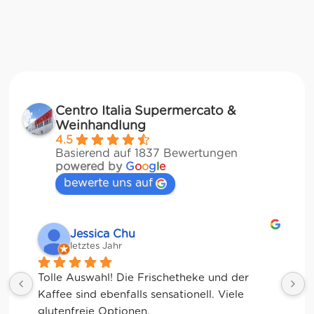
Centro Italia Supermercato &
Weinhandlung
4.5
Basierend auf 1837 Bewertungen
powered by
G
o
o
g
l
e
bewerte uns auf
Jessica Chu
letztes Jahr
Tolle Auswahl! Die Frischetheke und der 
Kaffee sind ebenfalls sensationell. Viele 
glutenfreie Optionen.