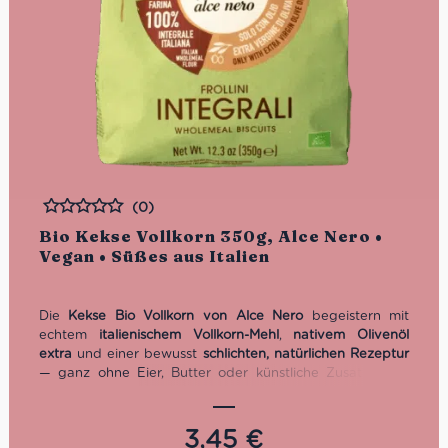
(0)
Bewertet
Bio Kekse Vollkorn 350g, Alce Nero •
Vegan • Süßes aus Italien
Die
Kekse Bio Vollkorn von Alce Nero
begeistern mit
echtem
italienischem Vollkorn-Mehl
,
nativem Olivenöl
extra
und einer bewusst
schlichten, natürlichen Rezeptur
— ganz ohne Eier, Butter oder künstliche Zusatzstoffe.
Knusprig, voll im Geschmack und Ballatstoffquelle sind sie
der perfekte Begleiter zum Kaffee, Tee oder als
hochwertiger Snack zwischendurch.
3,45
€