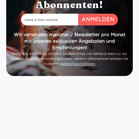
Abonnenten!
Wir versenden maximal 2 Newsletter pro Monat
mit unseren exklusiven Angeboten und
Empfehlungen!
Durch Ihre Anmeldung stimmen Sie dem Erhalt von Werbe-E-Mails zu. Sie
können sich jederzeit wieder abmelden. Weitere Informationen erhalten Sie
in unseren
Datenschutzrichtlinien
.