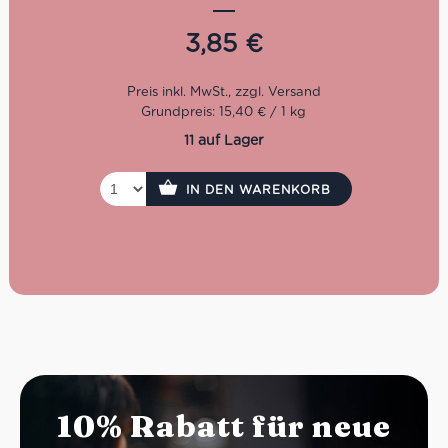
hochwertigen Snack zwischendurch.
3,85
€
Eigenschaften auf einen
Blick
Grundpreis: 15,40 € / 1 kg
Bio-Zutaten & kontrollierter Anbau
Alte Weizensorte Solina (57%) für mehr Aroma und
11 auf Lager
Natürlichkeit
Ohne Ei und Butter – zubereitet mit nativem
IN DEN WARENKORB
Olivenöl extra (7,7%)
Mit Apfelstückchen (7%) & Apfelpüree (5%) für
fruchtige Frische
Zimt (0,2%) rundet das Geschmackserlebnis ab
250g Packung – handliches Format für Frühstück
oder Snack
Bio-Zertifiziert, mit kurzen und natürlichen
Zutatenlisten
10% Rabatt für neue