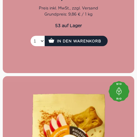
Eigenschaften auf einen
Grundpreis: 9,86 € / 1 kg
Blick
53 auf Lager
Bio-Zutaten & kontrollierter Anbau
Mit nativem Olivenöl extra statt Butter – vegan &
pflanzlich
IN DEN WARENKORB
Frei von Eiern, künstlichen Aromen oder tierischen
Fetten
Ballaststoffquelle, Mineralien & Spurenelementen
(u.a. Zink, Phosphor, Kupfer)
250g Packung – ideal für Frühstück oder Snack
Bio-Zertifiziert, mit kurzen und natürlichen
Zutatenlisten