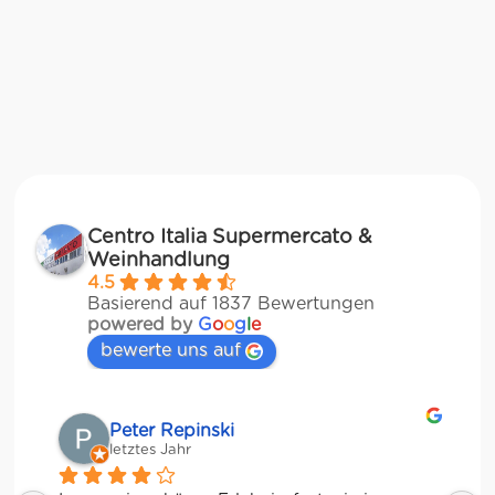
Centro Italia Supermercato &
Weinhandlung
4.5
Basierend auf 1837 Bewertungen
powered by
G
o
o
g
l
e
bewerte uns auf
Matze
letztes Jahr