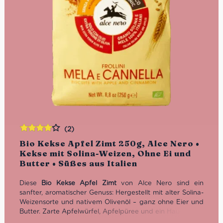
(2)
Bewertet
Bio Kekse Apfel Zimt 250g, Alce Nero •
mit
4.00
Kekse mit Solina-Weizen, Ohne Ei und
von 5
Butter • Süßes aus Italien
Diese
Bio Kekse Apfel Zimt
von Alce Nero sind ein
sanfter, aromatischer Genuss: Hergestellt mit alter Solina-
Weizensorte und nativem Olivenöl – ganz ohne Eier und
Butter. Zarte Apfelwürfel, Apfelpüree und ein Hauch Zimt
machen sie perfekt für den Start in den Tag oder als