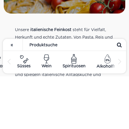
Unsere
italienische Feinkost
steht für Vielfalt,
Herkunft und echte Zutaten. Von Pasta, Reis und
Tomatensaucen über Olivenöl, Antipasti und
Pesto bis zu Balsamico und Spezialitäten aus
verschiedenen Regionen Italiens. Alle Produkte
ost
Süsses
Wein
Spirituosen
Alkoholfrei
sind Teil unseres realen Supermarkt-Sortiments
und spiegeln italienische Alltagsküche und
Tradition wider. Italienische Feinkost online
kaufen.