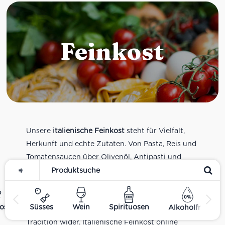
Feinkost
Unsere
italienische Feinkost
steht für Vielfalt,
Herkunft und echte Zutaten. Von Pasta, Reis und
Tomatensaucen über Olivenöl, Antipasti und
Pesto bis zu Balsamico und Spezialitäten aus
verschiedenen Regionen Italiens. Alle Produkte
sind Teil unseres realen Supermarkt-Sortiments
ost
Süsses
Wein
Spirituosen
Alkoholfrei
und spiegeln italienische Alltagsküche und
Tradition wider. Italienische Feinkost online