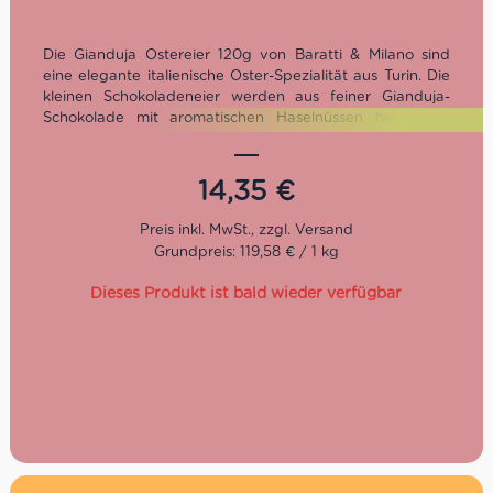
Die Gianduja Ostereier 120g von Baratti & Milano sind
eine elegante italienische Oster-Spezialität aus Turin. Die
kleinen Schokoladeneier werden aus feiner Gianduja-
Schokolade mit aromatischen Haselnüssen hergestellt
und in einer dekorativen Mini-Metalldose präsentiert. Zart
schmelzend, nussig und typisch piemontesisch – eine
raffinierte Osterleckerei für Liebhaber italienischer
14,35
€
Schokolade.
Grundpreis: 119,58 € / 1 kg
Dieses Produkt ist bald wieder verfügbar