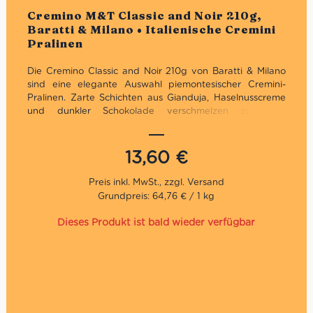
Bewertet
Cremino M&T Classic and Noir 210g,
Baratti & Milano • Italienische Cremini
Pralinen
Die Cremino Classic and Noir 210g von Baratti & Milano
sind eine elegante Auswahl piemontesischer Cremini-
Pralinen. Zarte Schichten aus Gianduja, Haselnusscreme
und dunkler Schokolade verschmelzen zu einer
raffinierten Spezialität aus Turin – präsentiert in einer
stilvollen Geschenkbox.
13,60
€
Grundpreis: 64,76 € / 1 kg
Dieses Produkt ist bald wieder verfügbar