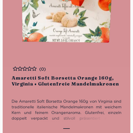
(0)
Bewertet
Amaretti Soft Borsetta Orange 160g,
Virginia • Glutenfreie Mandelmakronen
Die Amaretti Soft Borsetta Orange 160g von Virginia sind
traditionelle italienische Mandelmakronen mit weichem
Kern und feinem Orangenaroma. Glutenfrei, einzeln
doppelt verpackt und stilvoll präsentiert in einer
dekorativen Geschenk-Borsetta – perfekt für Espresso,
Dessert oder als elegante Geschenkidee.