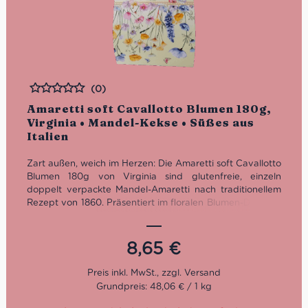
(0)
Bewertet
Amaretti soft Cavallotto Blumen 180g,
Virginia • Mandel-Kekse • Süßes aus
Italien
Zart außen, weich im Herzen: Die Amaretti soft Cavallotto
Blumen 180g von Virginia sind glutenfreie, einzeln
doppelt verpackte Mandel-Amaretti nach traditionellem
Rezept von 1860. Präsentiert im floralen Blumen-Design –
ideal als Geschenk oder für feine Kaffeegenussmomente.
8,65
€
Grundpreis: 48,06 € / 1 kg