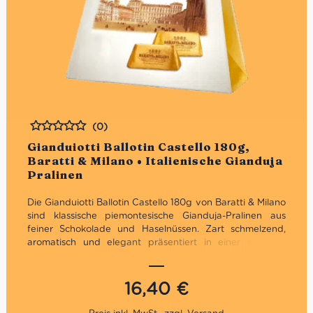
(0)
Bewertet
Gianduiotti Ballotin Castello 180g,
Baratti & Milano • Italienische Gianduja
Pralinen
Die Gianduiotti Ballotin Castello 180g von Baratti & Milano
sind klassische piemontesische Gianduja-Pralinen aus
feiner Schokolade und Haselnüssen. Zart schmelzend,
aromatisch und elegant präsentiert in einer stilvollen
Geschenkbox – italienische Chocolatierskunst aus Turin
seit 1858.
16,40
€