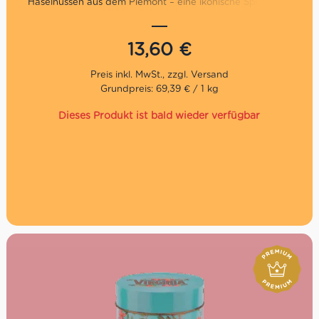
Haselnüssen aus dem Piemont – eine ikonische Spezialität
aus Turin, stilvoll verpackt und perfekt für echte
Schokoladenliebhaber.
13,60
€
Grundpreis: 69,39 € / 1 kg
Dieses Produkt ist bald wieder verfügbar