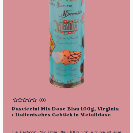
(0)
Bewertet
Pasticcini Mix Dose Blau 100g, Virginia
• Italienisches Gebäck in Metalldose
Die Pasticcini Mix Dose Blau 100g von Virginia ist eine