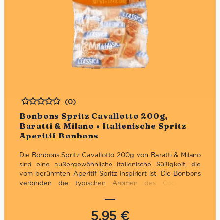
(0)
Bewertet
Bonbons Spritz Cavallotto 200g,
Baratti & Milano • Italienische Spritz
Aperitif Bonbons
Die Bonbons Spritz Cavallotto 200g von Baratti & Milano
sind eine außergewöhnliche italienische Süßigkeit, die
vom berühmten Aperitif Spritz inspiriert ist. Die Bonbons
verbinden die typischen Aromen des Cocktails –
Bitterorange, Prosecco und eine leichte Zitrusfrische – zu
einem überraschend eleganten Geschmackserlebnis.
Hergestellt von der traditionsreichen Turiner Confiserie
5,95
€