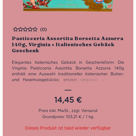
(0)
Bewertet
Pasticceria Assortita Borsetta Azzurra
140g, Virginia • Italienisches Gebäck
Geschenk
Elegantes italienisches Gebäck in Geschenkform: Die
Virginia Pasticceria Assortita Borsetta Azzurra 140g
enthält eine Auswahl traditioneller italienischer Butter-
und Haselnussgebäcke, einzeln verpackt und stilvoll
präsentiert in einer dekorativen hellblauen Geschenk-
Handtasche.
14,45
€
Grundpreis: 103,21 € / 1 kg
Dieses Produkt ist bald wieder verfügbar