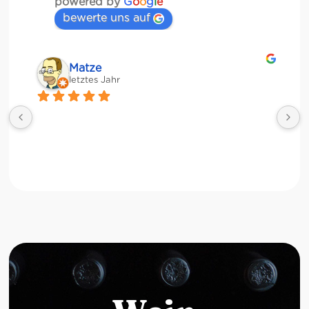
powered by
G
o
o
g
l
e
bewerte uns auf
Matze
letztes Jahr