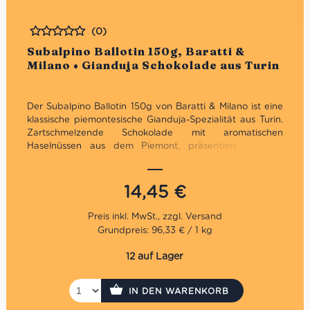
(0)
Bewertet
Subalpino Ballotin 150g, Baratti &
Milano • Gianduja Schokolade aus Turin
Der Subalpino Ballotin 150g von Baratti & Milano ist eine
klassische piemontesische Gianduja-Spezialität aus Turin.
Zartschmelzende Schokolade mit aromatischen
Haselnüssen aus dem Piemont, präsentiert in einer
eleganten Geschenkbox – italienische Chocolatierskunst
seit 1858.
14,45
€
Grundpreis: 96,33 € / 1 kg
12 auf Lager
IN DEN WARENKORB