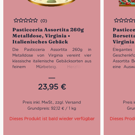
(0)
Bewertet
Bewertet
Pasticceria Assortita 260g
Pasticce
Metalldose, Virginia •
Borsett
Italienisches Gebäck
Virginia
Gebäck 
Die Pasticceria Assortita 260g in
Elegantes
Metalldose von Virginia vereint vier
Geschenkfo
klassische italienische Gebäcksorten aus
Assortita 
feinem Mürbeteig. Herzförmige
eine Auswah
Butterkekse, Schokoladengebäck,
Butter- un
Haselnuss-Canestrini und Chocolate-
verpackt un
Chip-Kekse – einzeln verpackt und
dekorativ
23,95
€
stilvoll präsentiert in einer luftdichten
Handtasche
Sammler-Blechdose.
Grundpreis: 92,12 € / 1 kg
Grun
Dieses Produkt ist bald wieder verfügbar
Dieses Prod