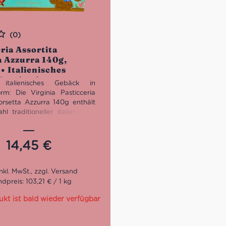
(0)
ria Assortita
a Azzurra 140g,
 • Italienisches
Geschenk
 italienisches Gebäck in
rm: Die Virginia Pasticceria
Borsetta Azzurra 140g enthält
l traditioneller italienischer
d Haselnussgebäcke, einzeln
d stilvoll präsentiert in einer
en hellblauen Geschenk-
14,45
€
.
dpreis: 103,21 € / 1 kg
ukt ist bald wieder verfügbar