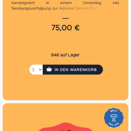
handsigniert in einem Umschlag inkl.
Sendungsverfolgung zur Adresse Deiner Wahl.
Unbegrenzt gültig in den Supermercati &
Weinhandlungen: Charlottenburg, Marienfelde &
75,00
€
Prenzlauer Berg
Nicht im Online Shop einlösbar
Die Auszahlung eines evtl. Restbetrages ist nicht
möglich
Der Gutschein wird per Einschreiben versendet. Es
846 auf Lager
fallen daher Versandkosten in Höhe von 3,30€ an.
P.S. Hast Du es eilig? Kaufe den Gutschein direkt in
IN DEN WARENKORB
unseren Supermercati, dann hast du ihn sofort!