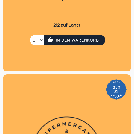
Prenzlauer Berg
Nicht im Online Shop einlösbar
Die Auszahlung eines evtl. Restbetrages ist nicht
möglich
Der Gutschein wird per Einschreiben versendet. Es
212 auf Lager
fallen daher Versandkosten in Höhe von 3,30€ an.
P.S. Hast Du es eilig? Kaufe den Gutschein direkt in
IN DEN WARENKORB
unseren Supermercati, dann hast du ihn sofort!