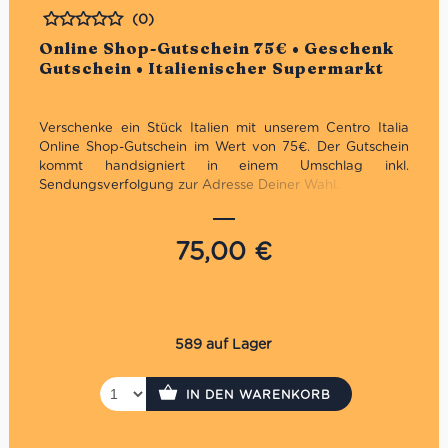
(0)
Bewertet
Online Shop-Gutschein 75€ • Geschenk
Gutschein • Italienischer Supermarkt
Verschenke ein Stück Italien mit unserem Centro Italia
Online Shop-Gutschein im Wert von 75€. Der Gutschein
kommt handsigniert in einem Umschlag inkl.
Sendungsverfolgung zur Adresse Deiner Wahl.
Gültig in unseren Online Shop
Nicht in den Supermercati & Weinhandlungen:
75,00
€
Charlottenburg, Marienfelde & Prenzlauer Berg
Der Gutschein ist nur einmal und mit dem
gesamten Wert einlösbar
Es kann nur ein Gutschein pro Einkauf verwendet
werden
589 auf Lager
Die Auszahlung eines evtl. Restbetrages ist nicht
möglich
Der Gutschein wird per Einschreiben versendet. Es
IN DEN WARENKORB
fallen daher Versandkosten in Höhe von 3,30€ an.