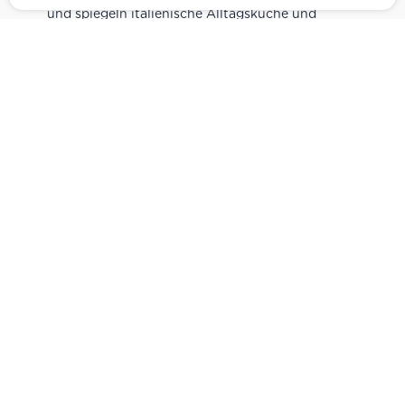
und spiegeln italienische Alltagsküche und
Tradition wider. Italienische Feinkost online
kaufen.
Catering
Das
italienische Catering
von Centro Italia
verbindet frische Zubereitung mit originalen
Zutaten. Von Panini und Antipasti über Käse-