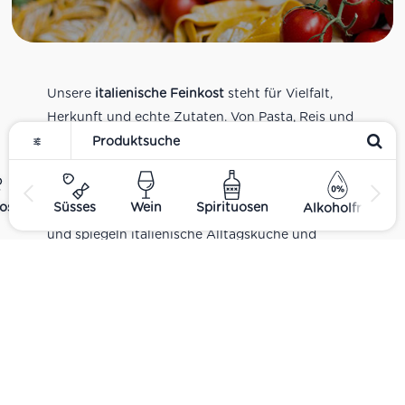
Unsere
italienische Feinkost
steht für Vielfalt,
Herkunft und echte Zutaten. Von Pasta, Reis und
Tomatensaucen über Olivenöl, Antipasti und
Pesto bis zu Balsamico und Spezialitäten aus
verschiedenen Regionen Italiens. Alle Produkte
ost
Süsses
Wein
Spirituosen
Alkoholfrei
sind Teil unseres realen Supermarkt-Sortiments
und spiegeln italienische Alltagsküche und
Tradition wider. Italienische Feinkost online
kaufen.