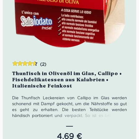
(2)
Bewertet
Thunfisch in Olivenöl im Glas, Callipo •
mit
4.50
Fischdelikatessen aus Kalabrien •
von 5
Italienische Feinkost
Die Thunfisch Leckereien von Callipo im Glas werden
schonend mit Dampf gekocht, um die Nährstoffe so gut
es geht zu erhalten. Die besten Teilstücke werden
händisch portioniert und verpackt. So ist es bei Callipo
seit fünf Generationen Tradition.
Nettogewicht: 160g
4,69
€