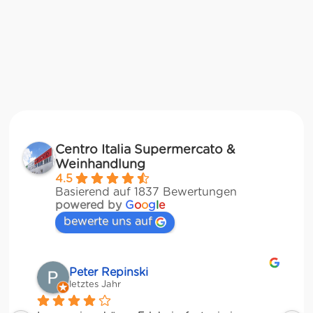
Centro Italia Supermercato &
Weinhandlung
4.5
Basierend auf 1837 Bewertungen
powered by
G
o
o
g
l
e
bewerte uns auf
Matze
letztes Jahr