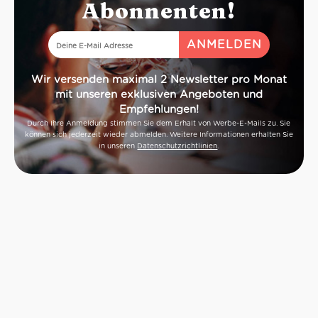
Abonnenten!
Wir versenden maximal 2 Newsletter pro Monat
mit unseren exklusiven Angeboten und
Empfehlungen!
Durch Ihre Anmeldung stimmen Sie dem Erhalt von Werbe-E-Mails zu. Sie
können sich jederzeit wieder abmelden. Weitere Informationen erhalten Sie
in unseren
Datenschutzrichtlinien
.