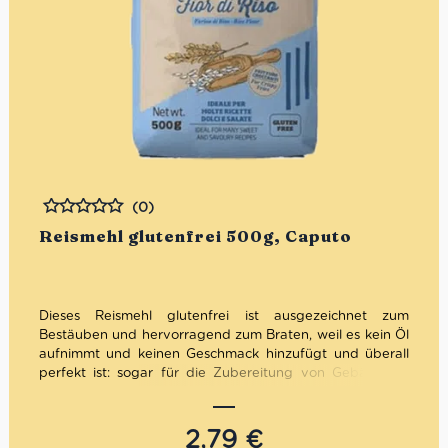
(0)
Bewertet
Reismehl glutenfrei 500g, Caputo
Dieses Reismehl glutenfrei ist ausgezeichnet zum
Bestäuben und hervorragend zum Braten, weil es kein Öl
aufnimmt und keinen Geschmack hinzufügt und überall
perfekt ist: sogar für die Zubereitung von Gebäck, für
Cremes und Puddings! Ideal für
glutenfreie Ernährung
geeignet, aber auch für diejenigen, die sich für eine Diät
mit weniger als 20 ppm Gluten entscheiden.
2,79
€