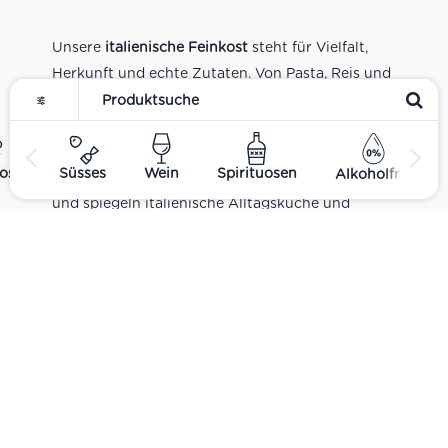
Unsere
italienische Feinkost
steht für Vielfalt,
Herkunft und echte Zutaten. Von Pasta, Reis und
Tomatensaucen über Olivenöl, Antipasti und
Pesto bis zu Balsamico und Spezialitäten aus
verschiedenen Regionen Italiens. Alle Produkte
ost
Süsses
Wein
Spirituosen
Alkoholfrei
sind Teil unseres realen Supermarkt-Sortiments
und spiegeln italienische Alltagsküche und
Tradition wider. Italienische Feinkost online
kaufen.
Catering