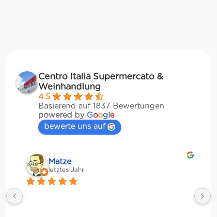
Centro Italia Supermercato &
Weinhandlung
4.5
Basierend auf 1837 Bewertungen
powered by
G
o
o
g
l
e
bewerte uns auf
Matze
letztes Jahr