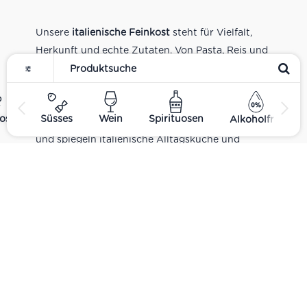
Unsere
italienische Feinkost
steht für Vielfalt,
Herkunft und echte Zutaten. Von Pasta, Reis und
Tomatensaucen über Olivenöl, Antipasti und
Pesto bis zu Balsamico und Spezialitäten aus
verschiedenen Regionen Italiens. Alle Produkte
ost
Süsses
Wein
Spirituosen
Alkoholfrei
sind Teil unseres realen Supermarkt-Sortiments
und spiegeln italienische Alltagsküche und
Tradition wider. Italienische Feinkost online
kaufen.
Catering