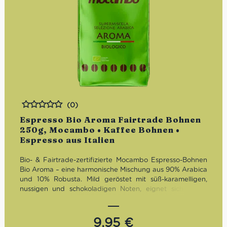
(0)
Bewertet
Espresso Bio Aroma Fairtrade Bohnen
250g, Mocambo • Kaffee Bohnen •
Espresso aus Italien
Bio- & Fairtrade-zertifizierte Mocambo Espresso-Bohnen
Bio Aroma – eine harmonische Mischung aus 90% Arabica
und 10% Robusta. Mild geröstet mit süß-karamelligen,
nussigen und schokoladigen Noten, eignet sich dieser
Kaffee perfekt für Espresso, Cappuccino oder Latte
Macchiato. Nachhaltig, aromatisch und mit authentischem
italienischen Geschmack.
9,95
€