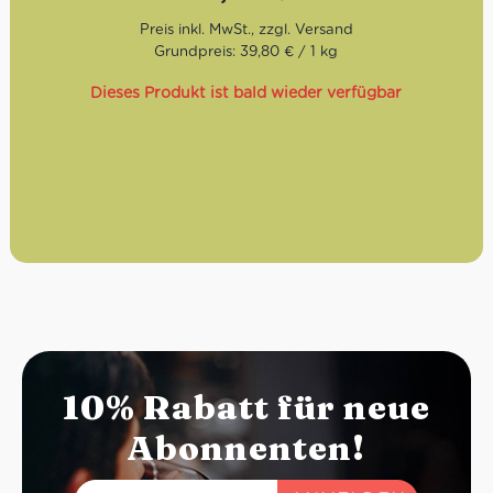
Röstung:
Trommelröstung — schonend geröstet für
weiche Säure und wenig Bitterkeit
Grundpreis: 39,80 € / 1 kg
Geschmack:
süß-karamellig, nussig, schokoladige
Nuancen
Dieses Produkt ist bald wieder verfügbar
Bohnen:
90% Arabica / 10% Robusta
10% Rabatt für neue
Abonnenten!