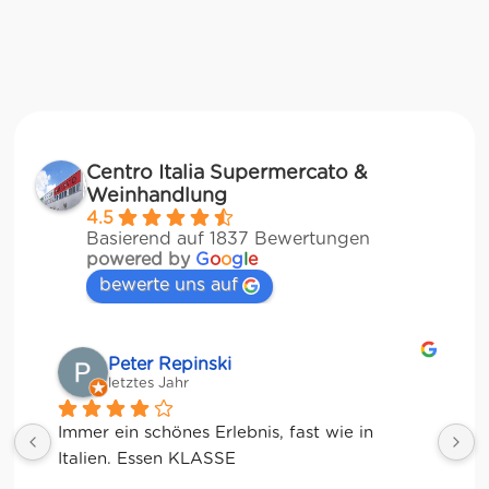
Centro Italia Supermercato &
Weinhandlung
4.5
Basierend auf 1837 Bewertungen
powered by
G
o
o
g
l
e
bewerte uns auf
Matze
letztes Jahr