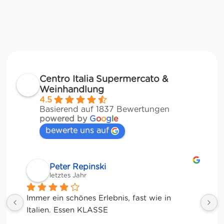
Centro Italia Supermercato &
Weinhandlung
4.5
Basierend auf 1837 Bewertungen
powered by
G
o
o
g
l
e
bewerte uns auf
Matze
letztes Jahr