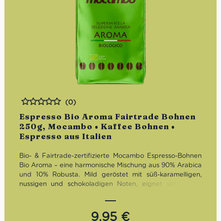
(0)
Bewertet
Espresso Bio Aroma Fairtrade Bohnen
250g, Mocambo • Kaffee Bohnen •
Espresso aus Italien
Bio- & Fairtrade-zertifizierte Mocambo Espresso-Bohnen
Bio Aroma – eine harmonische Mischung aus 90% Arabica
und 10% Robusta. Mild geröstet mit süß-karamelligen,
nussigen und schokoladigen Noten, eignet sich dieser
Kaffee perfekt für Espresso, Cappuccino oder Latte
Macchiato. Nachhaltig, aromatisch und mit authentischem
italienischen Geschmack.
9,95
€