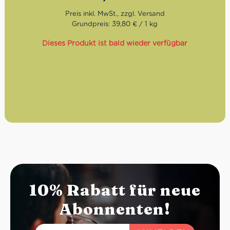
Röstung:
Trommelröstung — schonend geröstet für
weiche Säure und wenig Bitterkeit
Grundpreis: 39,80 € / 1 kg
Geschmack:
süß-karamellig, nussig, schokoladige
Nuancen
Dieses Produkt ist bald wieder verfügbar
Bohnen:
90% Arabica / 10% Robusta
10% Rabatt für neue
Abonnenten!