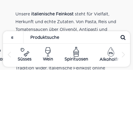
Unsere
italienische Feinkost
steht für Vielfalt,
Herkunft und echte Zutaten. Von Pasta, Reis und
Tomatensaucen über Olivenöl, Antipasti und
Pesto bis zu Balsamico und Spezialitäten aus
verschiedenen Regionen Italiens. Alle Produkte
sind Teil unseres realen Supermarkt-Sortiments
ost
Süsses
Wein
Spirituosen
Alkoholfrei
und spiegeln italienische Alltagsküche und
Tradition wider. Italienische Feinkost online
kaufen.
Catering