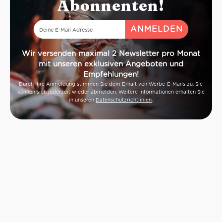
Abonnenten!
Wir versenden maximal 2 Newsletter pro Monat
mit unseren exklusiven Angeboten und
Empfehlungen!
Durch Ihre Anmeldung stimmen Sie dem Erhalt von Werbe-E-Mails zu. Sie
können sich jederzeit wieder abmelden. Weitere Informationen erhalten Sie
in unseren
Datenschutzrichtlinien
.