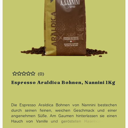
(0)
Bewertet
Espresso Araldica Bohnen, Nannini 1Kg
Die Espresso Araldica Bohnen von Nannini bestechen
durch seinen feinen, weichen Geschmack und einer
angenehmen Süße. Am Gaumen hinterlassen sie einen
Hauch von Vanille und gerösteten Haselnüssen. Die
Crema auf dem Espresso ist von heller gestromter Farbe