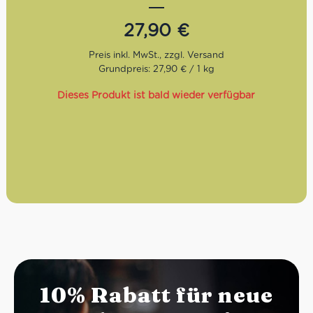
und schön cremig. Im Ergebnis präsentiert sich der
Araldica Kaffee sehr elegant und schokoladig, voll und
27,90
€
harmonisch.
Röstgrad:
Mild
Grundpreis: 27,90 € / 1 kg
Geschmack:
Angenehm nach Vanillie und
Vollmilchschokolade
Dieses Produkt ist bald wieder verfügbar
Bohnen:
80% Arabica, 20% Robusta
10% Rabatt für neue