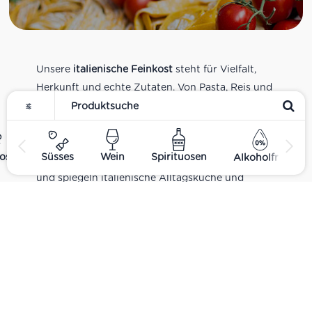
Unsere
italienische Feinkost
steht für Vielfalt,
Herkunft und echte Zutaten. Von Pasta, Reis und
Tomatensaucen über Olivenöl, Antipasti und
Pesto bis zu Balsamico und Spezialitäten aus
verschiedenen Regionen Italiens. Alle Produkte
ost
Süsses
Wein
Spirituosen
Alkoholfrei
sind Teil unseres realen Supermarkt-Sortiments
und spiegeln italienische Alltagsküche und
Tradition wider. Italienische Feinkost online
kaufen.