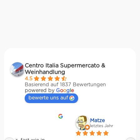
Centro Italia Supermercato &
Weinhandlung
4.5
Basierend auf 1837 Bewertungen
powered by
G
o
o
g
l
e
bewerte uns auf
Matze
letztes Jahr