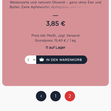
Weizensorte und nativem Olivenöl – ganz ohne Eier und
Butter. Zarte Apfelwürfel, Apfelpüree und ein Hauch Zimt
machen sie perfekt für den Start in den Tag oder als
hochwertigen Snack zwischendurch.
3,85
€
Eigenschaften auf einen
Blick
Grundpreis: 15,40 € / 1 kg
Bio-Zutaten & kontrollierter Anbau
Alte Weizensorte Solina (57%) für mehr Aroma und
11 auf Lager
Natürlichkeit
Ohne Ei und Butter – zubereitet mit nativem
IN DEN WARENKORB
Olivenöl extra (7,7%)
Mit Apfelstückchen (7%) & Apfelpüree (5%) für
fruchtige Frische
Zimt (0,2%) rundet das Geschmackserlebnis ab
250g Packung – handliches Format für Frühstück
oder Snack
Bio-Zertifiziert, mit kurzen und natürlichen
Zutatenlisten
1
2