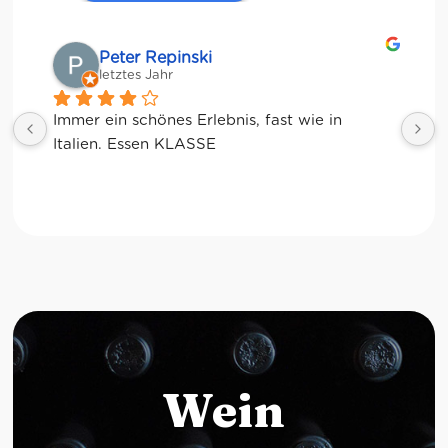
Matze
letztes Jahr
Wein