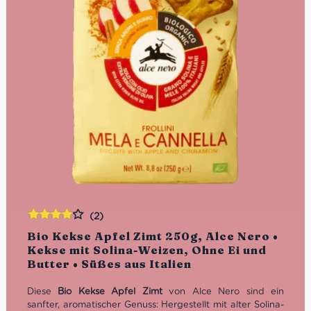
(2)
Bewertet
Bio Kekse Apfel Zimt 250g, Alce Nero •
mit
4.00
Kekse mit Solina-Weizen, Ohne Ei und
von 5
Butter • Süßes aus Italien
Diese
Bio Kekse Apfel Zimt
von Alce Nero sind ein
sanfter, aromatischer Genuss: Hergestellt mit alter Solina-