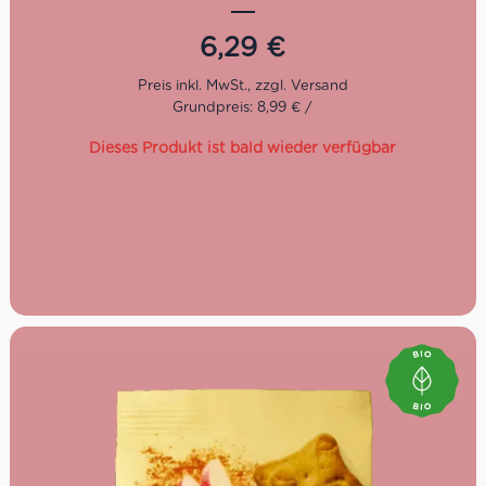
Einen halben Zustand gibt es nicht, denn sie werden
verschlungen wie nichts. Sie sind ideal zum Eintunken in
6,29
€
warmer Milch oder natürlich im morgenlichen
Cappuccino.
Grundpreis: 8,99 € /
Dieses Produkt ist bald wieder verfügbar