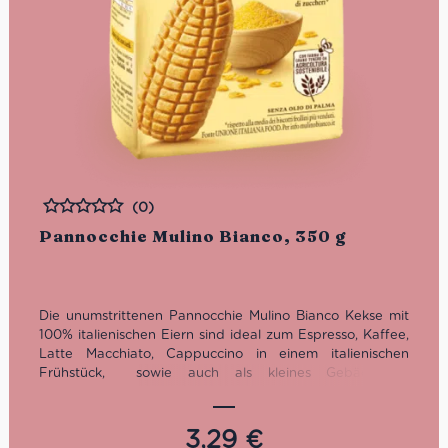
(0)
Bewertet
Pannocchie Mulino Bianco, 350 g
Die unumstrittenen Pannocchie Mulino Bianco Kekse mit
100% italienischen Eiern sind ideal zum Espresso, Kaffee,
Latte Macchiato, Cappuccino in einem italienischen
Frühstück, sowie auch als kleines Gebäck für
zwischendurch.
3,29
€