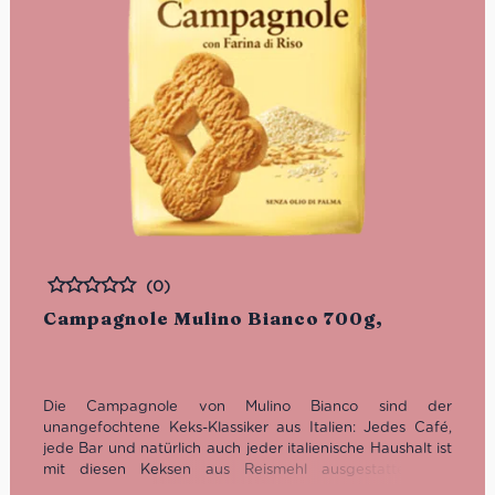
(0)
Bewertet
Campagnole Mulino Bianco 700g,
Die Campagnole von Mulino Bianco sind der
unangefochtene Keks-Klassiker aus Italien: Jedes Café,
jede Bar und natürlich auch jeder italienische Haushalt ist
mit diesen Keksen aus Reismehl ausgestattet. Die
Packung ist entweder noch ungeöffnet oder bereits leer.