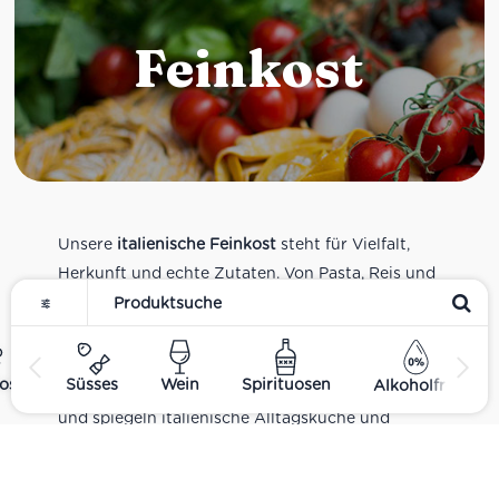
Feinkost
Unsere
italienische Feinkost
steht für Vielfalt,
Herkunft und echte Zutaten. Von Pasta, Reis und
Tomatensaucen über Olivenöl, Antipasti und
Pesto bis zu Balsamico und Spezialitäten aus
verschiedenen Regionen Italiens. Alle Produkte
ost
Süsses
Wein
Spirituosen
Alkoholfrei
sind Teil unseres realen Supermarkt-Sortiments
und spiegeln italienische Alltagsküche und
Tradition wider. Italienische Feinkost online
kaufen.