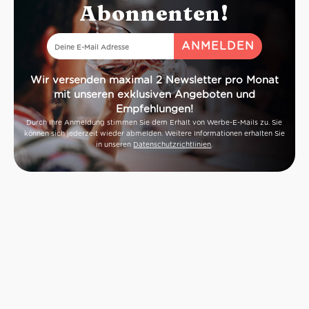
Abonnenten!
Wir versenden maximal 2 Newsletter pro Monat
mit unseren exklusiven Angeboten und
Empfehlungen!
Durch Ihre Anmeldung stimmen Sie dem Erhalt von Werbe-E-Mails zu. Sie
können sich jederzeit wieder abmelden. Weitere Informationen erhalten Sie
in unseren
Datenschutzrichtlinien
.