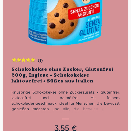
(1)
Bewertet
Schokokekse ohne Zucker, Glutenfrei
mit
5.00
von
200g, Inglese • Schokokekse
5
laktosefrei • Süßes aus Italien
Knusprige Schokokekse ohne Zuckerzusatz – glutenfrei,
laktosefrei und palmölfrei. Mit feinem
Schokoladengeschmack, ideal für Menschen, die bewusst
genießen möchten und alle, die bewusst genießen
möchten.
Eigenschaften:
3,55
€