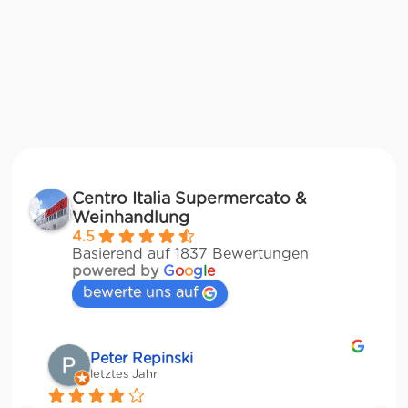
Centro Italia Supermercato &
Weinhandlung
4.5
Basierend auf 1837 Bewertungen
powered by
G
o
o
g
l
e
bewerte uns auf
Matze
letztes Jahr