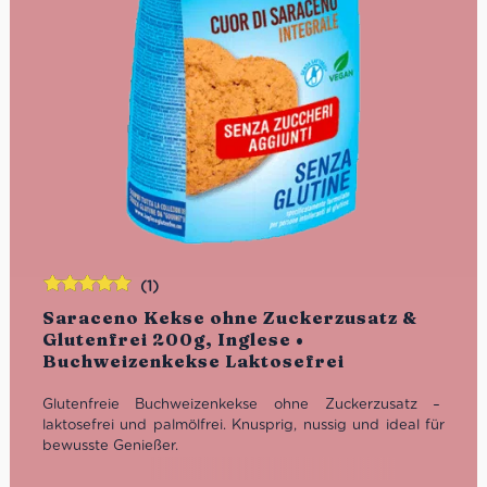
(1)
Bewertet
Saraceno Kekse ohne Zuckerzusatz &
mit
5.00
von
Glutenfrei 200g, Inglese •
5
Buchweizenkekse Laktosefrei
Glutenfreie Buchweizenkekse ohne Zuckerzusatz –
laktosefrei und palmölfrei. Knusprig, nussig und ideal für
bewusste Genießer.
Eigenschaften: