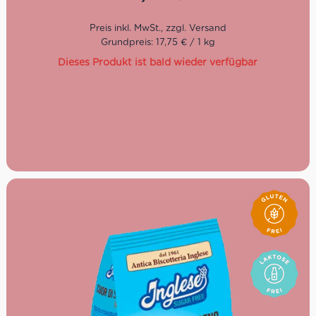
Produktart:
Glutenfreies Gebäck / Kekse
Füllmenge:
200g
Besonderheiten:
Ohne Zuckerzusatz, glutenfrei,
laktosefrei, palmölfrei
Grundpreis: 17,75 € / 1 kg
Süßung:
z. B. mit Maltit (je nach Rezeptur)
Dieses Produkt ist bald wieder verfügbar
Zielgruppe:
Menschen, die bewusst genießen möchten,
glutenfreie Ernährung, bewusste Ernährung
Verwendung:
Snack, Kaffeegebäck, unterwegs,
Schule/Büro
Verpackung:
wiederverschließbar oder hygienisch einzeln
verpackt (je nach Produkt)