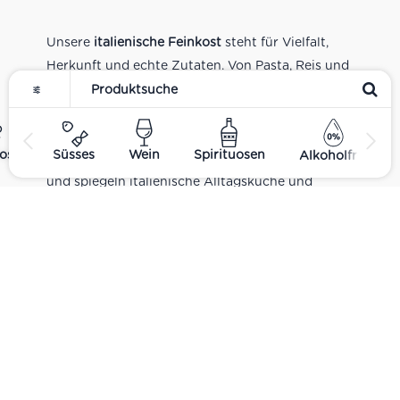
Unsere
italienische Feinkost
steht für Vielfalt,
Herkunft und echte Zutaten. Von Pasta, Reis und
Tomatensaucen über Olivenöl, Antipasti und
Pesto bis zu Balsamico und Spezialitäten aus
verschiedenen Regionen Italiens. Alle Produkte
ost
Süsses
Wein
Spirituosen
Alkoholfrei
sind Teil unseres realen Supermarkt-Sortiments
und spiegeln italienische Alltagsküche und
Tradition wider. Italienische Feinkost online
kaufen.
Catering