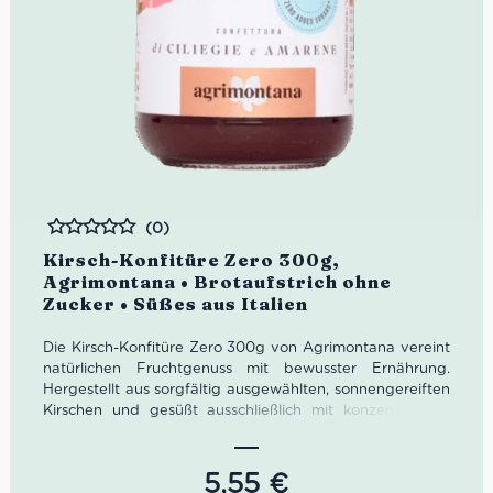
(0)
Bewertet
Kirsch-Konfitüre Zero 300g,
Agrimontana • Brotaufstrich ohne
Zucker • Süßes aus Italien
Die Kirsch-Konfitüre Zero 300g von Agrimontana vereint
natürlichen Fruchtgenuss mit bewusster Ernährung.
Hergestellt aus sorgfältig ausgewählten, sonnengereiften
Kirschen und gesüßt ausschließlich mit konzentriertem
Traubensaft, kommt diese Konfitüre ganz ohne
zugesetzten Zucker aus – und dennoch mit vollem,
intensivem Kirschgeschmack. Perfekt als Brotaufstrich,
5,55
€