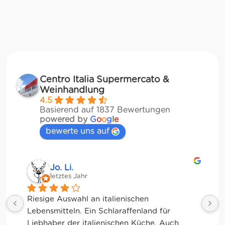
Centro Italia Supermercato &
Weinhandlung
4.5
Basierend auf 1837 Bewertungen
powered by
G
o
o
g
l
e
bewerte uns auf
Jo. Li.
letztes Jahr
Riesige Auswahl an italienischen 
Lebensmitteln. Ein Schlaraffenland für 
K
Liebhaber der italienischen Küche. Auch 