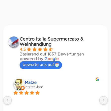
Centro Italia Supermercato &
Weinhandlung
4.5
Basierend auf 1837 Bewertungen
powered by
G
o
o
g
l
e
bewerte uns auf
Matze
letztes Jahr