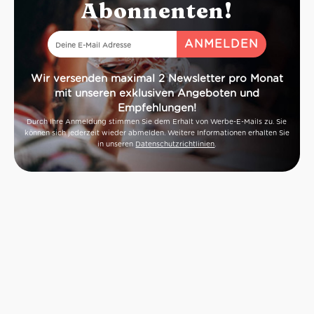
Abonnenten!
Wir versenden maximal 2 Newsletter pro Monat
mit unseren exklusiven Angeboten und
Empfehlungen!
Durch Ihre Anmeldung stimmen Sie dem Erhalt von Werbe-E-Mails zu. Sie
können sich jederzeit wieder abmelden. Weitere Informationen erhalten Sie
in unseren
Datenschutzrichtlinien
.