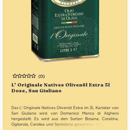
(0)
Bewertet
L’ Originale Natives Olivenöl Extra 3l
Dose, San Giuliano
Das L’ Originale Natives Olivenöl Extra im 3L Kanister von
San Giuliano wird von Domenico Manca di Alghero
hergestellt. Es wird aus den Sorten Bosana, Coratina,
Ogliarola, Carolea und Semidana gewonnen. Im Ergebnis
ist es zart und fruchtig. Ideal zu Fisch- und