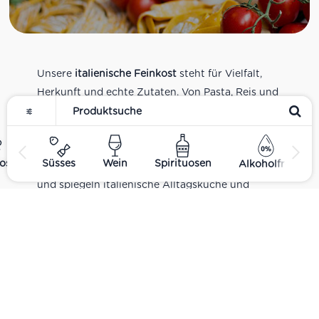
Unsere
italienische Feinkost
steht für Vielfalt,
Herkunft und echte Zutaten. Von Pasta, Reis und
Tomatensaucen über Olivenöl, Antipasti und
Pesto bis zu Balsamico und Spezialitäten aus
verschiedenen Regionen Italiens. Alle Produkte
ost
Süsses
Wein
Spirituosen
Alkoholfrei
sind Teil unseres realen Supermarkt-Sortiments
und spiegeln italienische Alltagsküche und
Tradition wider. Italienische Feinkost online
kaufen.