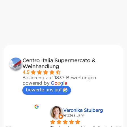
Centro Italia Supermercato &
Weinhandlung
4.5
Basierend auf 1837 Bewertungen
powered by
G
o
o
g
l
e
bewerte uns auf
Veronika Stulberg
letztes Jahr