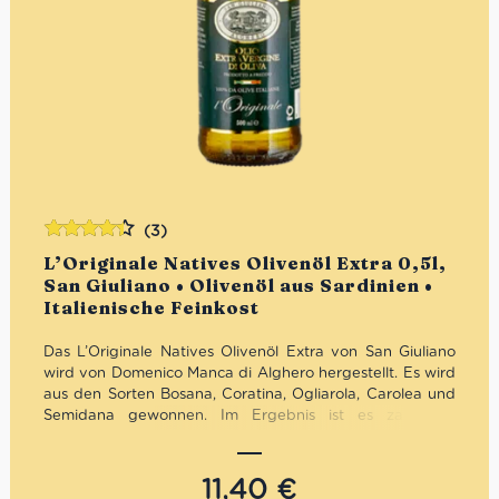
(3)
Bewertet
L’Originale Natives Olivenöl Extra 0,5l,
mit
4.33
San Giuliano • Olivenöl aus Sardinien •
von 5
Italienische Feinkost
Das L’Originale Natives Olivenöl Extra von San Giuliano
wird von Domenico Manca di Alghero hergestellt. Es wird
aus den Sorten Bosana, Coratina, Ogliarola, Carolea und
Semidana gewonnen. Im Ergebnis ist es zart und
fruchtig. Ideal zu Fisch- und Schalentiergerichten, aber
auch zu Gebäck, Desserts und Gemüsepommes.
11,40
€