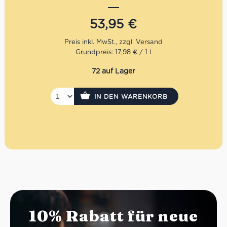
Schalentiergerichten, aber auch zu Gebäck, Desserts und
Gemüsepommes.
53,95
€
Farbe: Goldgelb.
Aroma: Fruchtiges Aroma von reifen Oliven,
Grundpreis: 17,98 € / 1 l
Noten von Blättern und Tomaten.
Geschmack: mittelstark und ausgewogen mit
72 auf Lager
leichten Bitter- und Gewürznoten.
Empfohlene Kombinationen: Hervorragend zu
Vorspeisen mit Meeresfrüchten und Schalentieren,
IN DEN WARENKORB
Gemüsepürees, gebratenem Gemüse, Frischkäse und
zur Zubereitung von Kuchen.
Mengenrabatt: erhalte beim Kauf von 3 nativen
Olivenölen Extra 12% Rabatt pro Artikel
10% Rabatt für neue