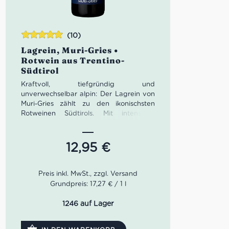
(10)
Bewertet
Lagrein, Muri-Gries •
mit
5.00
von
Rotwein aus Trentino-
5
Südtirol
Kraftvoll, tiefgründig und
unverwechselbar alpin: Der Lagrein von
Muri-Gries zählt zu den ikonischsten
Rotweinen Südtirols. Mit intensiven
dunklen Fruchtaromen, feiner Würze
und strukturierter Eleganz ist er der
perfekte Wein für alle, die Charakter im
12,95
€
Glas suchen – authentisch, präzise und
beeindruckend.
Grundpreis: 17,27 € / 1 l
1246 auf Lager